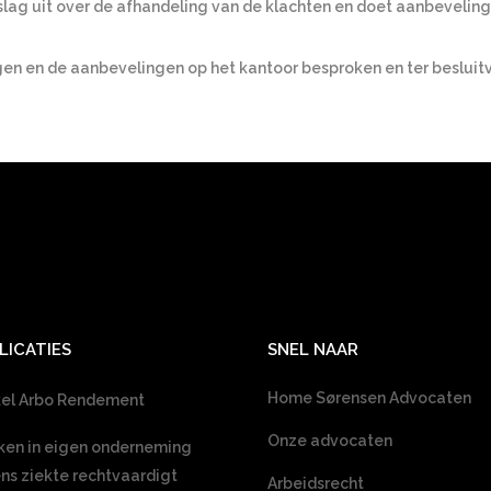
rslag uit over de afhandeling van de klachten en doet aanbevelin
gen en de aanbevelingen op het kantoor besproken en ter beslui
LICATIES
SNEL NAAR
Home Sørensen Advocaten
kel Arbo Rendement
Onze advocaten
en in eigen onderneming
ens ziekte rechtvaardigt
Arbeidsrecht