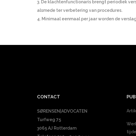
3. De klachtenfunctionaris brengt periodiek ve
alsmede ter verbetering van procedures.
4. Minimaal eenmaal per jaar worden de versla
CONTACT
PUB
Arti
SØRENSEN|ADVOCATEN
Turfweg 75
Werk
3065 AJ Rotterdam
tijd