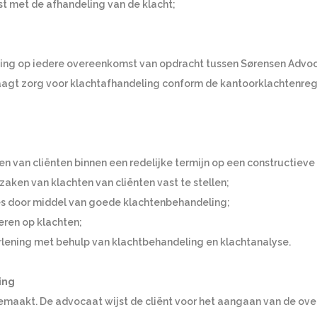
st met de afhandeling van de klacht;
sing op iedere overeenkomst van opdracht tussen Sørensen Advoca
aagt zorg voor klachtafhandeling conform de kantoorklachtenreg
n van cliënten binnen een redelijke termijn op een constructieve 
aken van klachten van cliënten vast te stellen;
es door middel van goede klachtenbehandeling;
eren op klachten;
erlening met behulp van klachtbehandeling en klachtanalyse.
ing
emaakt. De advocaat wijst de cliënt voor het aangaan van de ov