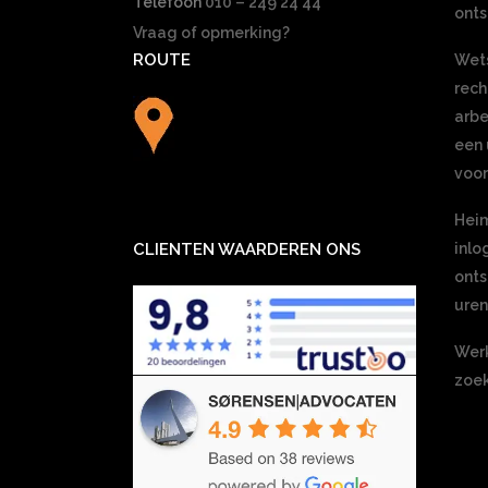
Telefoon
010 – 249 24 44
onts
Vraag of opmerking?
ROUTE
Wets
rec
arbe
een 
voor
Heim
CLIENTEN WAARDEREN ONS
inlo
onts
ure
Werk
zoek