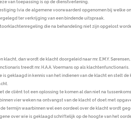
ze van toepassing is op de dienstverlening.
stiging (via de algemene voorwaarden) opgenomen bij welke onafh
rgelegd ter verkrijging van een bindende uitspraak.
kantoorklachtenregeling die na behandeling niet zijn opgelost w
en klacht, dan wordt de klacht doorgeleid naar mr. E.M.Y. Sørensen
nctionaris treedt mr. H.A.A. Voermans op als klachtenfunctionaris.
e is geklaagd in kennis van het indienen van de klacht en stelt de
cht.
t de cliënt tot een oplossing te komen al dan niet na tussenkoms
af binnen vier weken na ontvangst van de klacht of doet met opga
 de termijn waarbinnen wel een oordeel over de klacht wordt geg
egene over wie is geklaagd schriftelijk op de hoogte van het oord