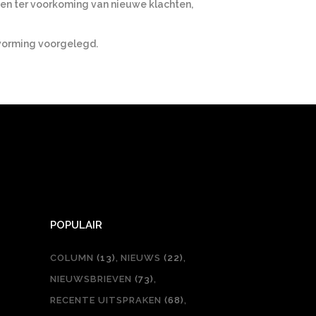
gen ter voorkoming van nieuwe klachten,
tvorming voorgelegd.
POPULAIR
COLUMN
(13)
NIEUWS
(22)
NIEUWSBRIEVEN
(73)
RECENTE UITSPRAKEN
(68)