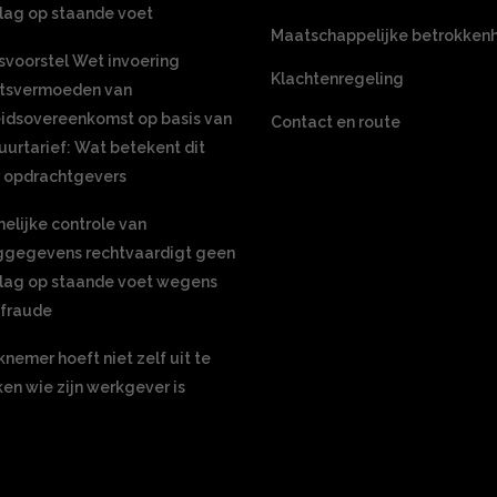
lag op staande voet
Maatschappelijke betrokken
voorstel Wet invoering
Klachtenregeling
htsvermoeden van
idsovereenkomst op basis van
Contact en route
uurtarief: Wat betekent dit
 opdrachtgevers
elijke controle van
ggegevens rechtvaardigt geen
lag op staande voet wegens
nfraude
nemer hoeft niet zelf uit te
en wie zijn werkgever is