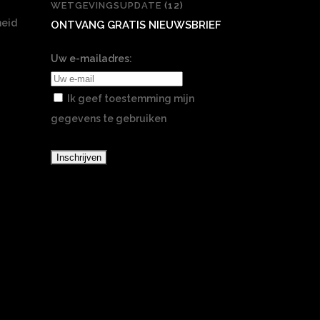
WETGEVINGSUPDATE
(12)
heid
ONTVANG GRATIS NIEUWSBRIEF
Uw e-mailadres:
Ik geef toestemming mijn
gegevens te gebruiken