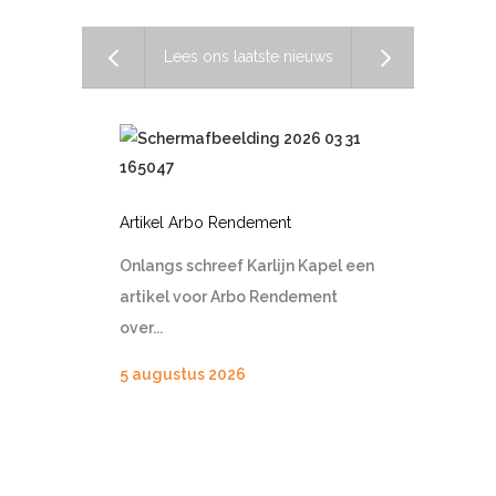
Lees ons laatste nieuws
Artikel Arbo Rendement
Onlangs schreef Karlijn Kapel een
artikel voor Arbo Rendement
over...
5 augustus 2026
Werken in 
tijdens zie
op staande