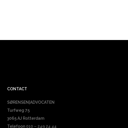
CONTACT
SØRENSEN|ADVOCATEN
Turfweg 75
3065 AJ Rotterdam
Telefoon
010 – 249 24 44