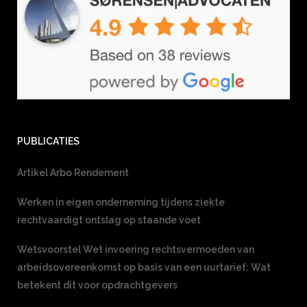
PUBLICATIES
Artikel Arbo Rendement
Werken in eigen onderneming tijdens ziekte
rechtvaardigt ontslag op staande voet
Wetsvoorstel Wet invoering rechtsvermoeden van
arbeidsovereenkomst op basis van een uurtarief: Wat
betekent dit voor opdrachtgevers