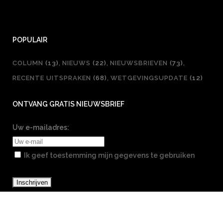
POPULAIR
COLUMN
(13)
NIEUWS
(22)
NIEUWSBRIEVEN
(73)
RECENTE UITSPRAKEN
(68)
WETGEVINGSUPDATE
(12)
ONTVANG GRATIS NIEUWSBRIEF
Uw e-mailadres:
Ik geef toestemming mijn gegevens te gebruiken