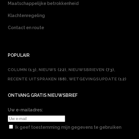
Maatschappelijke betrokkenheid
Klachtenregeling
Contact en route
POPULAIR
COLUMN
(13)
NIEUWS
(22)
NIEUWSBRIEVEN
(73)
RECENTE UITSPRAKEN
(68)
WETGEVINGSUPDATE
(12)
ONTVANG GRATIS NIEUWSBRIEF
Uw e-mailadres:
Ik geef toestemming mijn gegevens te gebruiken