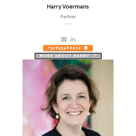
Harry Voermans
Partner
+31653488912
MORE ABOUT HARRY