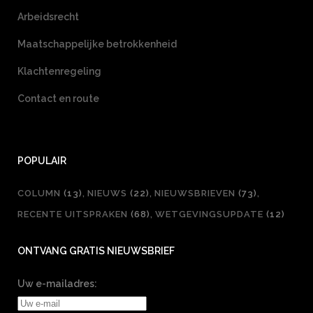
Arbeidsrecht
Maatschappelijke betrokkenheid
Klachtenregeling
Contact en route
POPULAIR
COLUMN
(13)
NIEUWS
(22)
NIEUWSBRIEVEN
(73)
RECENTE UITSPRAKEN
(68)
WETGEVINGSUPDATE
(12)
ONTVANG GRATIS NIEUWSBRIEF
Uw e-mailadres: