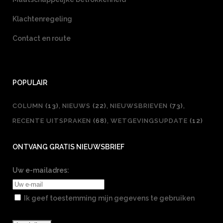
Klachtenregeling
Contact en route
POPULAIR
COLUMN
(13)
NIEUWS
(22)
NIEUWSBRIEVEN
(73)
RECENTE UITSPRAKEN
(68)
WETGEVINGSUPDATE
(12)
ONTVANG GRATIS NIEUWSBRIEF
Uw e-mailadres:
Ik geef toestemming mijn gegevens te gebruiken