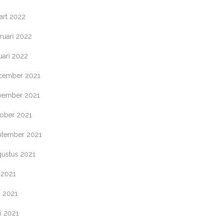
art 2022
ruari 2022
uari 2022
cember 2021
vember 2021
tober 2021
ptember 2021
gustus 2021
i 2021
i 2021
i 2021