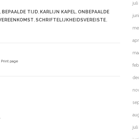
jul
,
BEPAALDE TIJD
,
KARLIJN KAPEL
,
ONBEPAALDE
jun
VEREENKOMST
,
SCHRIFTELIJKHEIDSVEREISTE
,
me
apr
ma
Print page
feb
de
no
se
au
l
jul