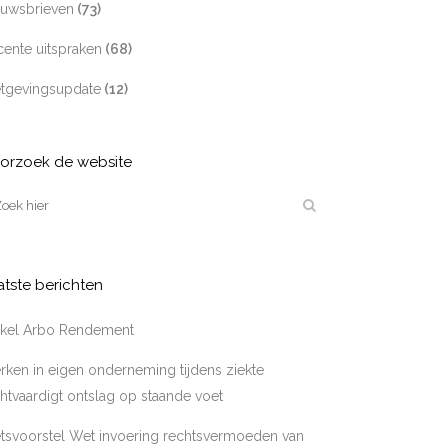
euwsbrieven
(73)
ente uitspraken
(68)
tgevingsupdate
(12)
orzoek de website
atste berichten
tikel Arbo Rendement
ken in eigen onderneming tijdens ziekte
htvaardigt ontslag op staande voet
tsvoorstel Wet invoering rechtsvermoeden van