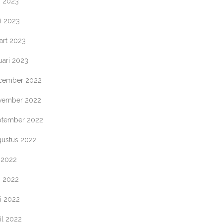
i 2023
i 2023
art 2023
uari 2023
cember 2022
vember 2022
ptember 2022
gustus 2022
i 2022
i 2022
i 2022
il 2022