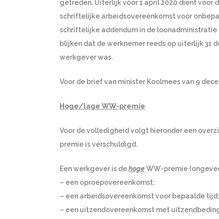
getreden. Uiterlijk vóór 1 april 2020 dient vo
schriftelijke arbeidsovereenkomst voor onbepaa
schriftelijke addendum in de loonadministratie
blijken dat de werknemer reeds op uiterlijk 31 
werkgever was.
Voor de brief van minister Koolmees van 9 de
Hoge/lage WW-premie
Voor de volledigheid volgt hieronder een ove
premie is verschuldigd.
Een werkgever is de
hoge
WW-premie (ongeveer 
– een oproepovereenkomst;
– een arbeidsovereenkomst voor bepaalde tijd
– een uitzendovereenkomst met uitzendbedin