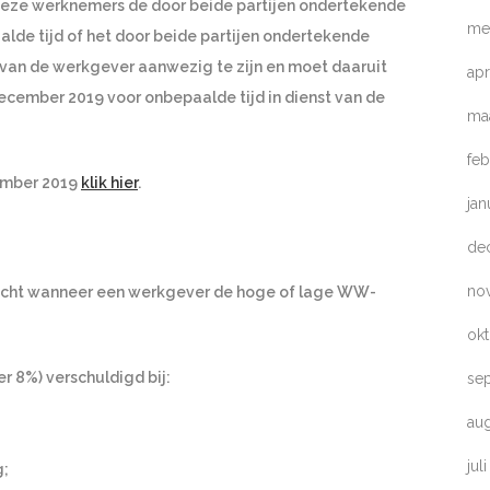
or deze werknemers de door beide partijen ondertekende
me
lde tijd of het door beide partijen ondertekende
 van de werkgever aanwezig te zijn en moet daaruit
apr
december 2019 voor onbepaalde tijd in dienst van de
ma
feb
cember 2019
klik hier
.
jan
de
no
rzicht wanneer een werkgever de hoge of lage WW-
ok
8%) verschuldigd bij:
se
au
;
jul
g;