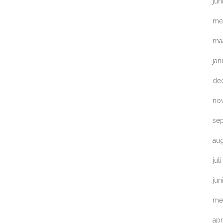
jun
me
ma
jan
de
no
se
au
jul
jun
me
apr