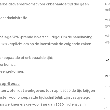
arb
n arbeidsovereenkomst voor onbepaalde tijd die geen
bet
onadministratie.
Hei
ge
Wer
 of lage WW-premie is verschuldigd. Om de handhaving
wer
 2020 verplicht om op de loonstrook de volgende zaken
or bepaalde of onbepaalde tijd;
Re
eenkomst;
vereengekomen.
Ar
 april 2020
au
en weten dat werkgevers tot 1 april 2020 de tijd krijgen
jul
en voor onbepaalde tijd schriftelijk zijn vastgelegd.
n werknemers die vóór 1 januari 2020 in dienst zijn
jun