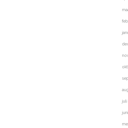
ma
feb
jan
de
no
ok
se
au
jul
jun
me