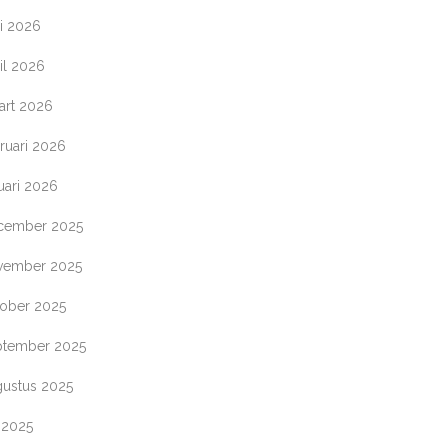
i 2026
il 2026
art 2026
ruari 2026
uari 2026
cember 2025
vember 2025
tober 2025
ptember 2025
gustus 2025
i 2025