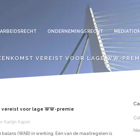
ARBEIDSRECHT
ONDERNEMINGSRECHT
MEDIATIO
EENKOMST VEREIST VOOR LAGE WW-PREM
Ca
t vereist voor lage WW-premie
Co
or
Karlijn Kapel
Ni
n balans (WAB) in werking. Eén van de maatregelen is