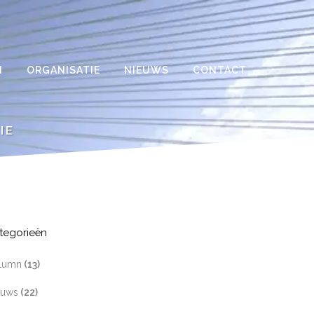
N
ORGANISATIE
NIEUWS
CONTACT
IE
tegorieën
lumn
(13)
euws
(22)