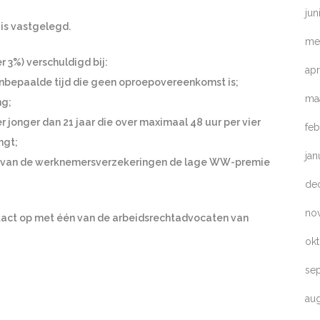
jun
 is vastgelegd.
me
3%) verschuldigd bij:
apr
onbepaalde tijd die geen oproepovereenkomst is;
ma
ng;
onger dan 21 jaar die over maximaal 48 uur per vier
feb
ngt;
jan
nd van de werknemersverzekeringen de lage WW-premie
de
no
act op met één van de arbeidsrechtadvocaten van
ok
se
au