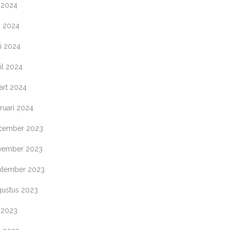
i 2024
i 2024
i 2024
il 2024
art 2024
ruari 2024
cember 2023
vember 2023
ptember 2023
gustus 2023
i 2023