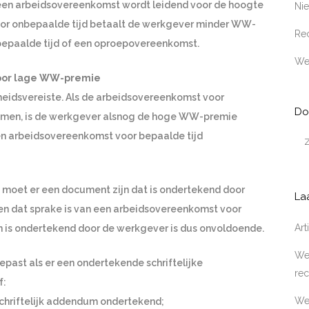
 een arbeidsovereenkomst wordt leidend voor de hoogte
Ni
oor onbepaalde tijd betaalt de werkgever minder WW-
Rec
bepaalde tijd of een oproepovereenkomst.
We
voor lage WW-premie
heidsvereiste. Als de arbeidsovereenkomst voor
Do
ekomen, is de werkgever alsnog de hoge WW-premie
 een arbeidsovereenkomst voor bepaalde tijd
n moet er een document zijn dat is ondertekend door
La
en dat sprake is van een arbeidsovereenkomst voor
Ar
en is ondertekend door de werkgever is dus onvoldoende.
Wer
st als er een ondertekende schriftelijke
rec
f:
We
chriftelijk addendum ondertekend;