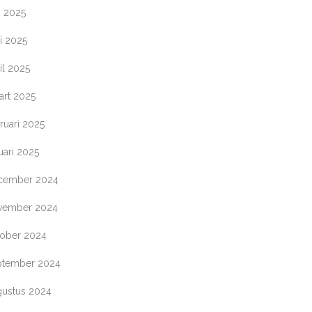
i 2025
i 2025
il 2025
art 2025
ruari 2025
uari 2025
cember 2024
vember 2024
tober 2024
ptember 2024
gustus 2024