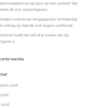
eidsovereenkomst op basis van een uurtarief: Wat
ekent dit voor opdrachtgevers
melijke controle van inloggegevens rechtvaardigt
en ontslag op staande voet wegens urenfraude
knemer hoeft niet zelf uit te zoeken wie zijn
kgever is
cente reacties
chief
gustus 2026
i 2026
i 2026