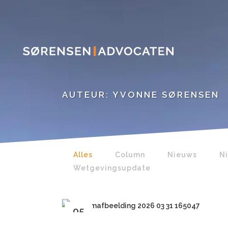
AUTEUR: YVONNE SØRENSEN
Alles
Column
Nieuws
N
Wetgevingsupdate
05
aug