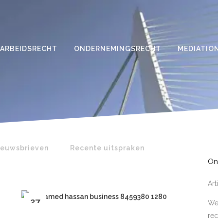
ARBEIDSRECHT
ONDERNEMINGSRECHT
MEDIATIO
ieuwsbrieven
Recente uitspraken
On
Ar
27
Wer
jul
rec