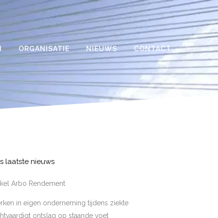
N
ORGANISATIE
NIEUWS
CONTACT
s laatste nieuws
tikel Arbo Rendement
ken in eigen onderneming tijdens ziekte
htvaardigt ontslag op staande voet