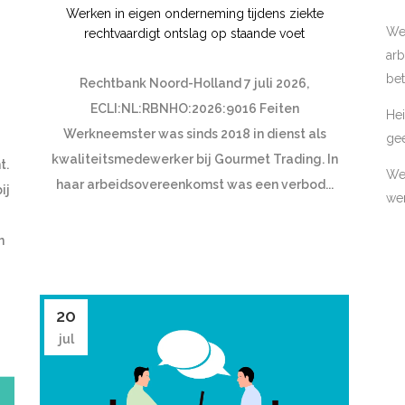
Werken in eigen onderneming tijdens ziekte
We
rechtvaardigt ontslag op staande voet
arb
bet
Rechtbank Noord-Holland 7 juli 2026,
ECLI:NL:RBNHO:2026:9016 Feiten
Hei
Werkneemster was sinds 2018 in dienst als
ge
kwaliteitsmedewerker bij Gourmet Trading. In
t.
Wer
haar arbeidsovereenkomst was een verbod...
ij
wer
n
20
jul