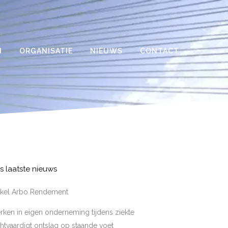
N
ORGANISATIE
NIEUWS
CONTACT
s laatste nieuws
tikel Arbo Rendement
ken in eigen onderneming tijdens ziekte
htvaardigt ontslag op staande voet