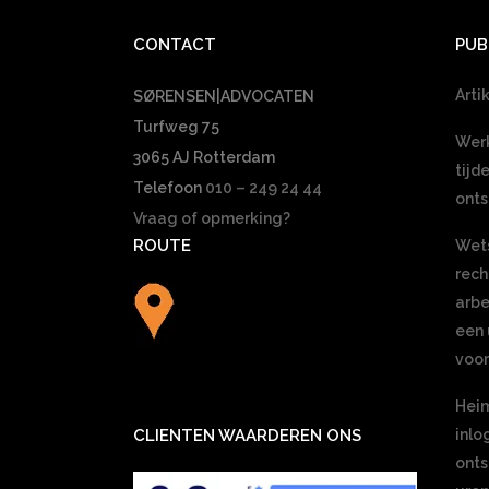
CONTACT
PUB
Arti
SØRENSEN|ADVOCATEN
Turfweg 75
Werk
3065 AJ Rotterdam
tijd
Telefoon
010 – 249 24 44
onts
Vraag of opmerking?
ROUTE
Wets
rec
arbe
een 
voor
Heim
CLIENTEN WAARDEREN ONS
inlo
onts