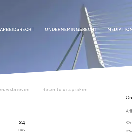
ARBEIDSRECHT
ONDERNEMINGSRECHT
MEDIATIO
ieuwsbrieven
Recente uitspraken
On
Ar
24
Wer
nov
rec