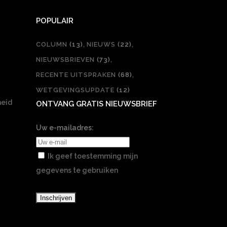
POPULAIR
COLUMN
(13)
NIEUWS
(22)
NIEUWSBRIEVEN
(73)
RECENTE UITSPRAKEN
(68)
WETGEVINGSUPDATE
(12)
heid
ONTVANG GRATIS NIEUWSBRIEF
Uw e-mailadres:
Ik geef toestemming mijn
gegevens te gebruiken