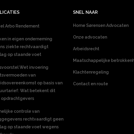
LICATIES
SNEL NAAR
Home Sørensen Advocaten
kel Arbo Rendement
Onze advocaten
en in eigen onderneming
ens ziekte rechtvaardigt
Arbeidsrecht
lag op staande voet
Maatschappelijke betrokken
voorstel Wet invoering
Klachtenregeling
htsvermoeden van
idsovereenkomst op basis van
Contact en route
uurtarief: Wat betekent dit
 opdrachtgevers
elijke controle van
ggegevens rechtvaardigt geen
lag op staande voet wegens