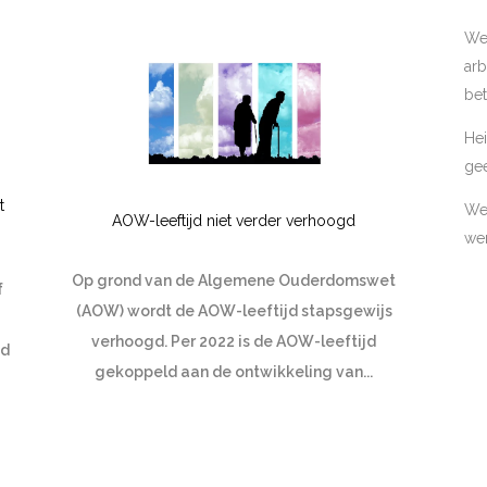
We
arb
bet
Hei
ge
t
Wer
AOW-leeftijd niet verder verhoogd
wer
Op grond van de Algemene Ouderdomswet
f
(AOW) wordt de AOW-leeftijd stapsgewijs
verhoogd. Per 2022 is de AOW-leeftijd
ad
gekoppeld aan de ontwikkeling van...