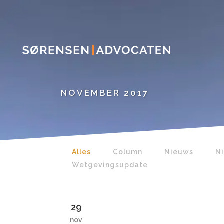
NOVEMBER 2017
Alles
Column
Nieuws
N
Wetgevingsupdate
29
nov