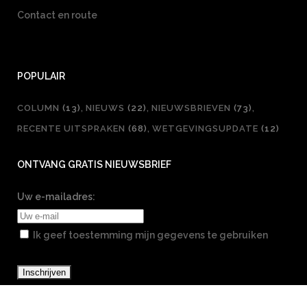
Contact en route
POPULAIR
COLUMN
(13)
NIEUWS
(22)
NIEUWSBRIEVEN
(73)
RECENTE UITSPRAKEN
(68)
WETGEVINGSUPDATE
(12)
ONTVANG GRATIS NIEUWSBRIEF
Uw e-mailadres:
Ik geef toestemming mijn gegevens te gebruiken