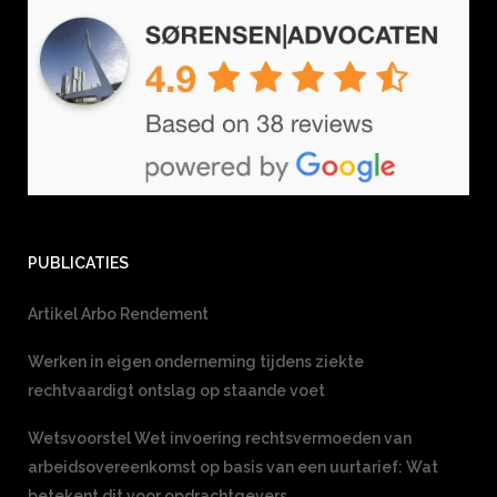
PUBLICATIES
Artikel Arbo Rendement
Werken in eigen onderneming tijdens ziekte
rechtvaardigt ontslag op staande voet
Wetsvoorstel Wet invoering rechtsvermoeden van
arbeidsovereenkomst op basis van een uurtarief: Wat
betekent dit voor opdrachtgevers