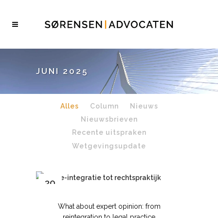
JUNI 2025
Alles
Column
Nieuws
Nieuwsbrieven
Recente uitspraken
Wetgevingsupdate
30
jun
What about expert opinion: from
reintegration to legal practice