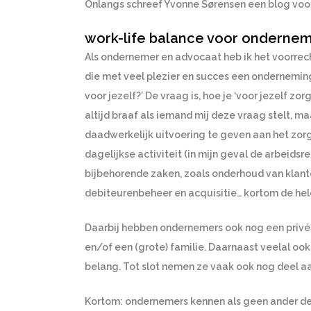
Onlangs schreef Yvonne Sørensen een blog voor 
work-life balance voor onderne
Als ondernemer en advocaat heb ik het voorrec
die met veel plezier en succes een onderneming
voor jezelf?’ De vraag is, hoe je ‘voor jezelf zor
altijd braaf als iemand mij deze vraag stelt, m
daadwerkelijk uitvoering te geven aan het zorg
dagelijkse activiteit (in mijn geval de arbeids
bijbehorende zaken, zoals onderhoud van klant
debiteurenbeheer en acquisitie… kortom de hel
Daarbij hebben ondernemers ook nog een privéle
en/of een (grote) familie. Daarnaast veelal o
belang. Tot slot nemen ze vaak ook nog deel aa
Kortom: ondernemers kennen als geen ander de