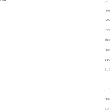
jun
me
ma
jan
de
no
se
au
jul
jun
me
apr