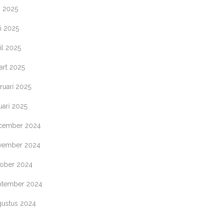
i 2025
i 2025
il 2025
art 2025
ruari 2025
uari 2025
cember 2024
vember 2024
tober 2024
ptember 2024
gustus 2024