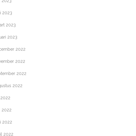
i 2023
i 2023
art 2023
uari 2023
cember 2022
vember 2022
ptember 2022
gustus 2022
i 2022
i 2022
i 2022
il 2022