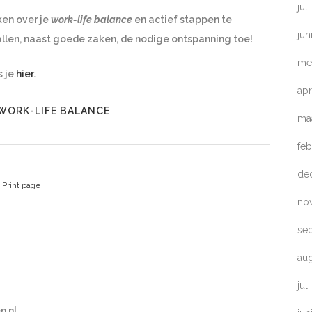
jul
ken over je
work-life balance
en actief stappen te
jun
allen, naast goede zaken, de nodige ontspanning toe!
me
s je
hier
.
apr
WORK-LIFE BALANCE
ma
feb
de
Print page
no
se
au
jul
n.nl