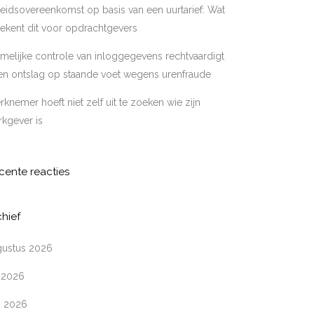
eidsovereenkomst op basis van een uurtarief: Wat
ekent dit voor opdrachtgevers
melijke controle van inloggegevens rechtvaardigt
en ontslag op staande voet wegens urenfraude
knemer hoeft niet zelf uit te zoeken wie zijn
kgever is
cente reacties
chief
gustus 2026
i 2026
i 2026