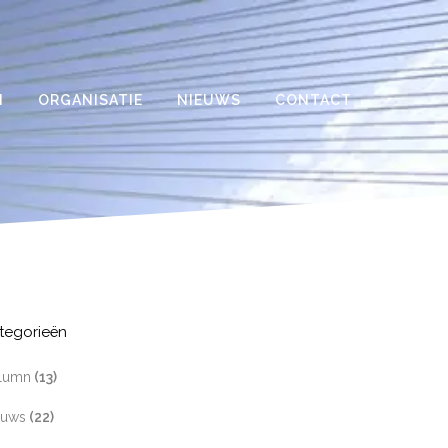
N
ORGANISATIE
NIEUWS
CONTACT
tegorieën
lumn
(13)
euws
(22)