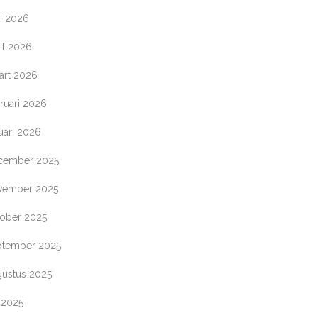
i 2026
il 2026
art 2026
ruari 2026
uari 2026
cember 2025
vember 2025
tober 2025
ptember 2025
gustus 2025
i 2025