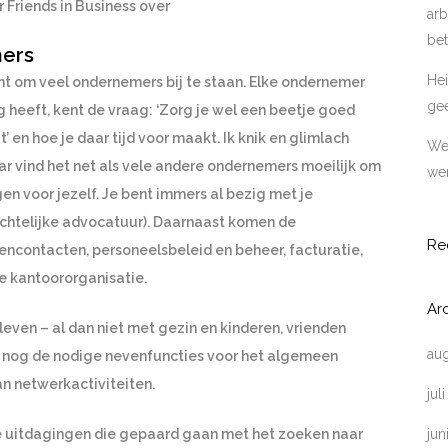
Friends in Business over
arb
bet
mers
Hei
ht om veel ondernemers bij te staan. Elke ondernemer
ge
 heeft, kent de vraag: ‘Zorg je wel een beetje goed
gt’ en hoe je daar tijd voor maakt. Ik knik en glimlach
Wer
aar vind het net als vele andere ondernemers moeilijk om
wer
en voor jezelf. Je bent immers al bezig met je
rechtelijke advocatuur). Daarnaast komen de
Re
encontacten, personeelsbeleid en beheer, facturatie,
e kantoororganisatie.
Ar
ven – al dan niet met gezin en kinderen, vrienden
au
ok nog de nodige nevenfuncties voor het algemeen
n netwerkactiviteiten.
jul
jun
 uitdagingen die gepaard gaan met het zoeken naar