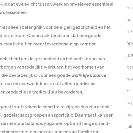
jk is dat evenwicht tussen werk en privéleven essentieel
me
professioneel.
apr
 niet alleen belangrijk voor de eigen gezondheid en het
ma
rijf en je team. Onderzoek toont aan dat een goede
feb
er creativiteit en meer tevredenheid op kantoor.
jan
elijkheid om de gezondheid en het welzijn van hun
de
borgen van redelijke werkuren, het voorkomen van
ie bevorderlijk is voor een goede
work-life balance
.
no
-out en overwerk, kun je niet alleen juridische
ok
en productieve werkcultuur bevorderen.
se
est in uitstekende conditie te zijn, en dus zijn er ook
au
l, gezelschapsgroepen en sportclub. Daarnaast kan een
 de mentale balans is yoga een optie, of lange strand-
jul
ombineren met een bezoek aan en van familie en