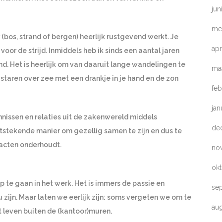
jun
me
 (bos, strand of bergen) heerlijk rustgevend werkt. Je
apr
voor de strijd. Inmiddels heb ik sinds een aantal jaren
d. Het is heerlijk om van daaruit lange wandelingen te
ma
taren over zee met een drankje in je hand en de zon
feb
jan
issen en relaties uit de zakenwereld middels
de
itstekende manier om gezellig samen te zijn en dus te
tacten onderhoudt.
no
ok
p te gaan in het werk. Het is immers de passie en
se
zijn. Maar laten we eerlijk zijn: soms vergeten we om te
au
 leven buiten de (kantoor)muren.