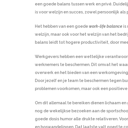
een goede balans tussen werk en privé. Duideli
is voor welzijn en succes, zowel persoonlijk als 
Het hebben van een goede
work-life balance
is
welzijn, maar ook voor het welzijn van het bed
balans leidt tot hogere productiviteit, door me
Werkgevers hebben een wettelijke verantwoord
werknemers te beschermen. Dit omvat het waar
overwerk en het bieden van een werkomgeving d
Door jezelf en je team te beschermen tegen burn
problemen voorkomen, maar ook een positieve 
Om dit allemaal te bereiken dienen lichaam en ge
nog de wekelijkse bezoeken aan de sportschoo
goede dosis humor alle drukte relativeren. Voor
en boswandelingen. Dat laatste valt goed te c