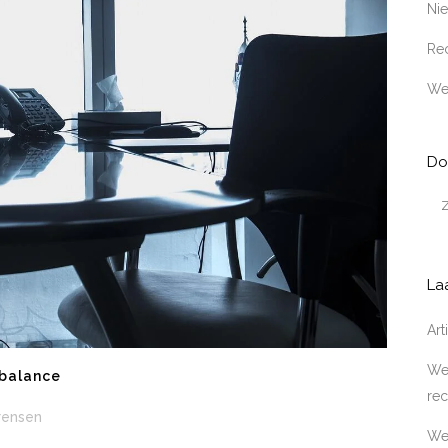
Ni
Rec
We
Do
La
Ar
Wer
 balance
rec
rensen
We