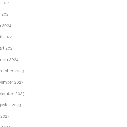
i 2024
i 2024
i 2024
il 2024
art 2024
ruari 2024
cember 2023
vember 2023
ptember 2023
gustus 2023
i 2023