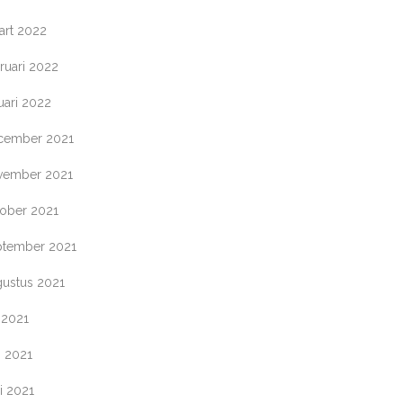
art 2022
ruari 2022
uari 2022
cember 2021
vember 2021
tober 2021
ptember 2021
gustus 2021
i 2021
i 2021
i 2021