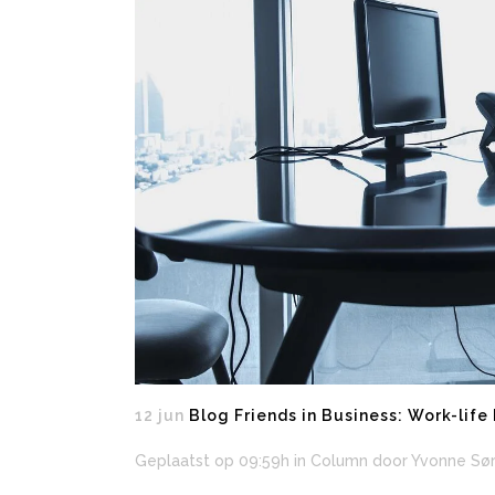
12 jun
Blog Friends in Business: Work-life
Geplaatst op 09:59h
in
Column
door
Yvonne Sø