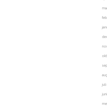
ma
feb
jan
de
no
ok
se
au
jul
jun
me