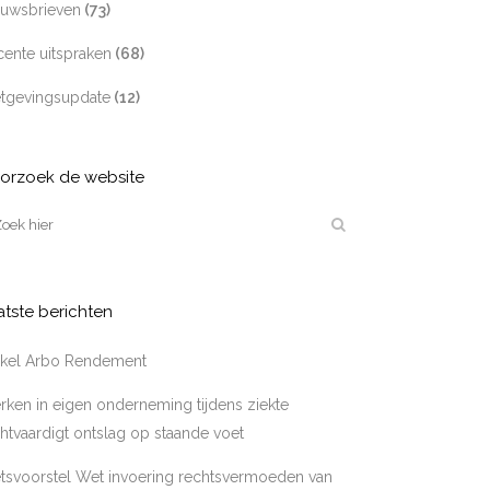
euwsbrieven
(73)
ente uitspraken
(68)
tgevingsupdate
(12)
orzoek de website
atste berichten
tikel Arbo Rendement
ken in eigen onderneming tijdens ziekte
htvaardigt ontslag op staande voet
tsvoorstel Wet invoering rechtsvermoeden van