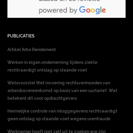
PUBLICATIES
Artikel Arbo Rendement
Werken in eigen onderneming tijdens ziekte
rechtvaardigt ontslag op staande voet
Wetsvoorstel Wet invoering rechtsvermoeden van
arbeidsovereenkomst op basis van een uurtarief: Wat
betekent dit voor opdrachtgevers
Heimelijke controle van inloggegevens rechtvaardigt
geen ontslag op staande voet wegens urenfraude
Werknemer hoeft niet zelf uit te zoeken wie zijn