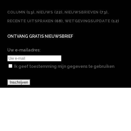
COLUMN
(13)
NIEUWS
(22)
NIEUWSBRIEVEN
(73)
RECENTE UITSPRAKEN
(68)
WETGEVINGSUPDATE
(12)
ONTVANG GRATIS NIEUWSBRIEF
Uw e-mailadres:
Ik geef toestemming mijn gegevens te gebruiken