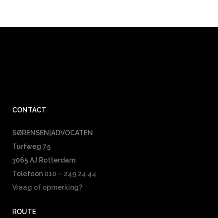
CONTACT
SØRENSEN|ADVOCATEN
Turfweg 75
3065 AJ Rotterdam
Telefoon
010 – 249 24 44
Vraag of opmerking?
ROUTE