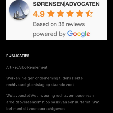
PUBLICATIES
Artikel Arbo Rendement
Werken in eigen onderneming tijdens ziekte
rechtvaardigt ontslag op staande voet
Wetsvoorstel Wet invoering rechtsvermoeden van
arbeidsovereenkomst op basis van een uurtarief: Wat
betekent dit voor opdrachtgevers