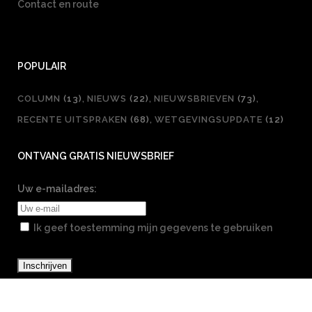
Contact en route
POPULAIR
COLUMN
(13)
NIEUWS
(22)
NIEUWSBRIEVEN
(73)
RECENTE UITSPRAKEN
(68)
WETGEVINGSUPDATE
(12)
ONTVANG GRATIS NIEUWSBRIEF
Uw e-mailadres:
Ik geef toestemming mijn gegevens te gebruiken