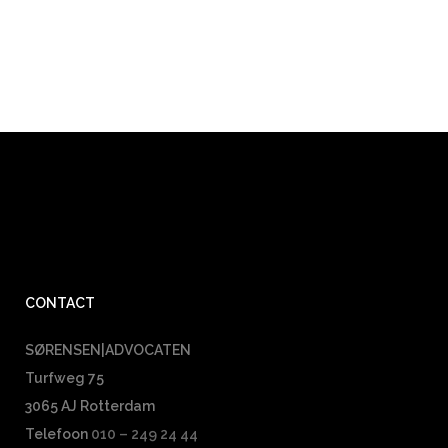
CONTACT
SØRENSEN|ADVOCATEN
Turfweg 75
3065 AJ Rotterdam
Telefoon
010 – 249 24 44