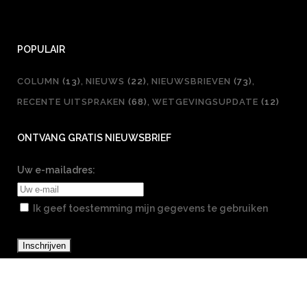
POPULAIR
COLUMN
(13)
NIEUWS
(22)
NIEUWSBRIEVEN
(73)
RECENTE UITSPRAKEN
(68)
WETGEVINGSUPDATE
(12)
ONTVANG GRATIS NIEUWSBRIEF
Uw e-mailadres:
Ik geef toestemming mijn gegevens te gebruiken