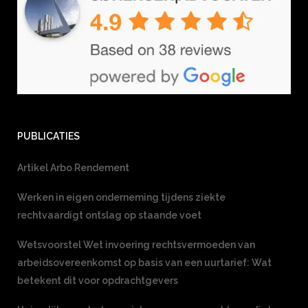
PUBLICATIES
Artikel Arbo Rendement
Werken in eigen onderneming tijdens ziekte
rechtvaardigt ontslag op staande voet
Wetsvoorstel Wet invoering rechtsvermoeden van
arbeidsovereenkomst op basis van een uurtarief: Wat
betekent dit voor opdrachtgevers