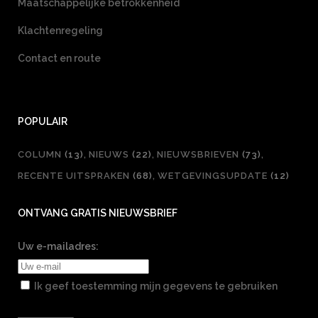
Maatschappelijke betrokkenheid
Klachtenregeling
Contact en route
POPULAIR
COLUMN
(13)
NIEUWS
(22)
NIEUWSBRIEVEN
(73)
RECENTE UITSPRAKEN
(68)
WETGEVINGSUPDATE
(12)
ONTVANG GRATIS NIEUWSBRIEF
Uw e-mailadres:
Ik geef toestemming mijn gegevens te gebruiken