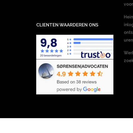
voor
Heim
CLIENTEN WAARDEREN ONS
inlo
onts
ure
Werk
zoek