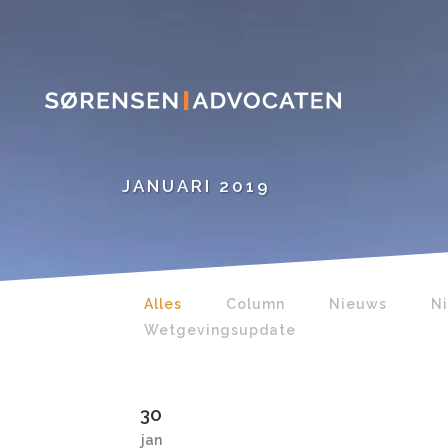
JANUARI 2019
Alles
Column
Nieuws
N
Wetgevingsupdate
30
jan