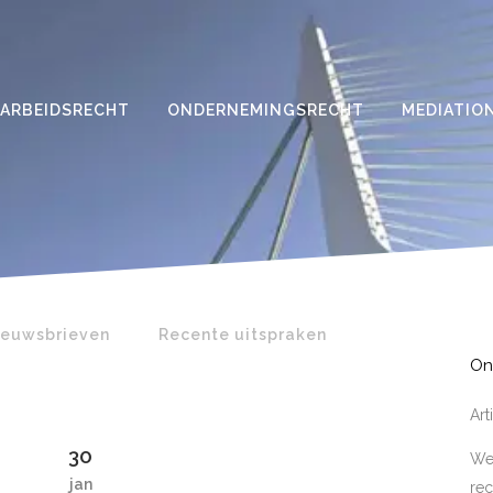
ARBEIDSRECHT
ONDERNEMINGSRECHT
MEDIATIO
ieuwsbrieven
Recente uitspraken
On
Ar
30
Wer
jan
rec