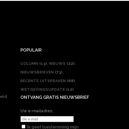
POPULAIR
COLUMN
(13)
NIEUWS
(22)
NIEUWSBRIEVEN
(73)
RECENTE UITSPRAKEN
(68)
WETGEVINGSUPDATE
(12)
heid
ONTVANG GRATIS NIEUWSBRIEF
Uw e-mailadres:
Ik geef toestemming mijn