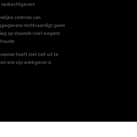
 opdrachtgevers
elijke controle van
ggegevens rechtvaardigt geen
lag op staande voet wegens
nfraude
nemer hoeft niet zelf uit te
en wie zijn werkgever is