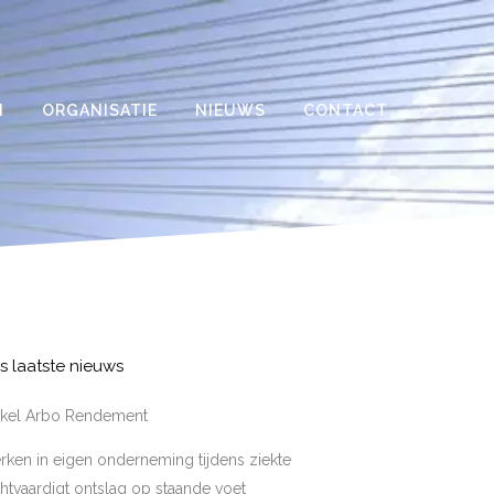
N
ORGANISATIE
NIEUWS
CONTACT
s laatste nieuws
tikel Arbo Rendement
ken in eigen onderneming tijdens ziekte
htvaardigt ontslag op staande voet