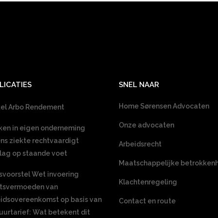
LICATIES
SNEL NAAR
Home Sørensen Advocaten
kel Arbo Rendement
Onze advocaten
en in eigen onderneming
ens ziekte rechtvaardigt
Arbeidsrecht
lag op staande voet
Maatschappelijke betrokken
voorstel Wet invoering
Klachtenregeling
htsvermoeden van
idsovereenkomst op basis van
Contact en route
uurtarief: Wat betekent dit