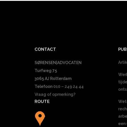
CONTACT
PUB
Arti
SØRENSEN|ADVOCATEN
Turfweg 75
Werk
3065 AJ Rotterdam
tijd
Telefoon
010 – 249 24 44
onts
Vraag of opmerking?
ROUTE
Wets
rec
arbe
een 