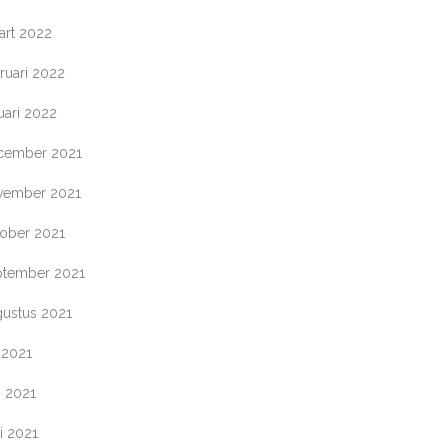
art 2022
ruari 2022
uari 2022
cember 2021
vember 2021
tober 2021
ptember 2021
gustus 2021
i 2021
i 2021
i 2021