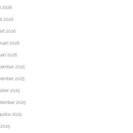
i 2026
il 2026
art 2026
ruari 2026
uari 2026
cember 2025
vember 2025
tober 2025
ptember 2025
gustus 2025
i 2025