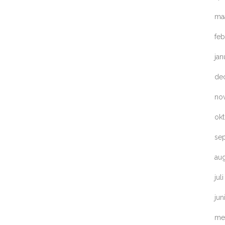
ma
feb
jan
de
no
ok
se
au
jul
jun
me