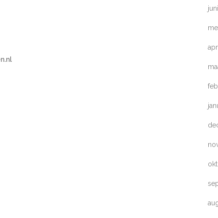
jun
me
apr
n.nl
ma
feb
jan
de
no
ok
se
au