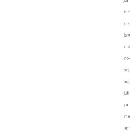
jun
me
ma
jan
de
no
se
au
jul
jun
me
apr