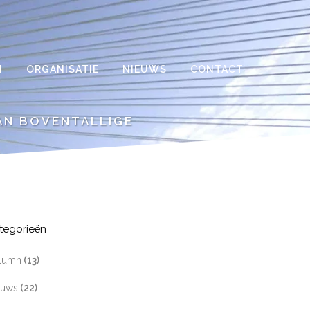
N
ORGANISATIE
NIEUWS
CONTACT
AN BOVENTALLIGE
tegorieën
lumn
(13)
euws
(22)