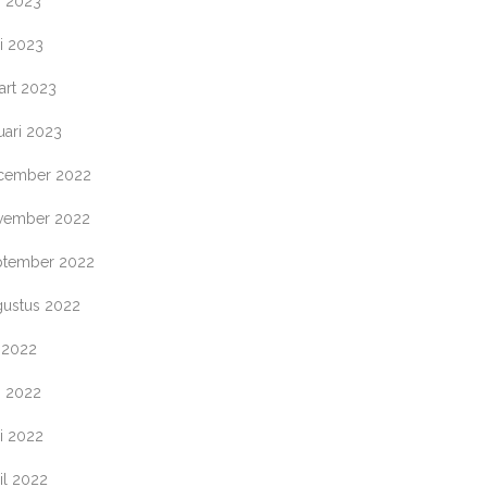
i 2023
i 2023
art 2023
uari 2023
cember 2022
vember 2022
ptember 2022
gustus 2022
i 2022
i 2022
i 2022
il 2022