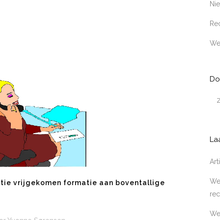
Ni
Rec
We
Do
La
Ar
Wer
tie vrijgekomen formatie aan boventallige
rec
We