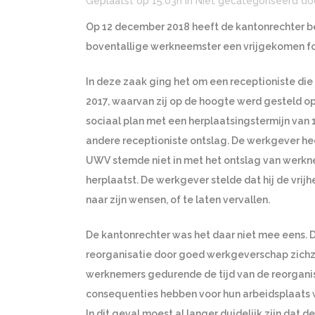
Geplaatst op 15:03h
in Niet gecategoriseerd
do
Op 12 december 2018 heeft de kantonrechter be
boventallige werkneemster een vrijgekomen f
In deze zaak ging het om een receptioniste die
2017, waarvan zij op de hoogte werd gesteld o
sociaal plan met een herplaatsingstermijn van 1 
andere receptioniste ontslag. De werkgever he
UWV stemde niet in met het ontslag van werkne
herplaatst. De werkgever stelde dat hij de vrij
naar zijn wensen, of te laten vervallen.
De kantonrechter was het daar niet mee eens. D
reorganisatie door goed werkgeverschap zichze
werknemers gedurende de tijd van de reorganis
consequenties hebben voor hun arbeidsplaats
In dit geval moest al langer duidelijk zijn dat 