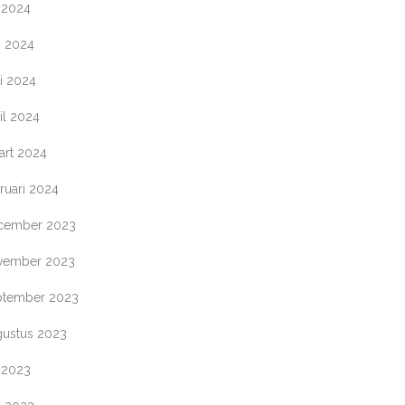
i 2024
i 2024
i 2024
il 2024
art 2024
ruari 2024
cember 2023
vember 2023
ptember 2023
gustus 2023
i 2023