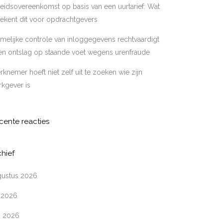
eidsovereenkomst op basis van een uurtarief: Wat
ekent dit voor opdrachtgevers
melijke controle van inloggegevens rechtvaardigt
en ontslag op staande voet wegens urenfraude
knemer hoeft niet zelf uit te zoeken wie zijn
kgever is
cente reacties
chief
gustus 2026
i 2026
i 2026