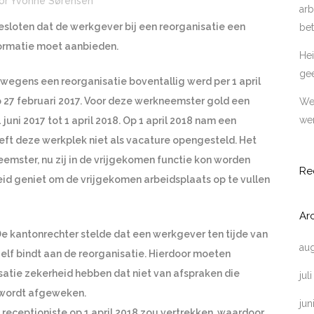
or
Yvonne Sørensen
arb
sloten dat de werkgever bij een reorganisatie een
bet
ormatie moet aanbieden.
Hei
ge
 wegens een reorganisatie boventallig werd per 1 april
p 27 februari 2017. Voor deze werkneemster gold een
Wer
wer
juni 2017 tot 1 april 2018. Op 1 april 2018 nam een
eft deze werkplek niet als vacature opengesteld. Het
emster, nu zij in de vrijgekomen functie kon worden
Re
heid geniet om de vrijgekomen arbeidsplaats op te vullen
Ar
e kantonrechter stelde dat een werkgever ten tijde van
au
lf bindt aan de reorganisatie. Hierdoor moeten
atie zekerheid hebben dat niet van afspraken die
jul
 wordt afgeweken.
jun
de receptioniste op 1 april 2018 zou vertrekken, waardoor