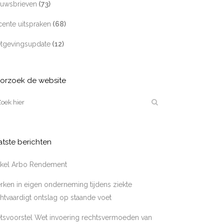
euwsbrieven
(73)
ente uitspraken
(68)
tgevingsupdate
(12)
orzoek de website
atste berichten
tikel Arbo Rendement
ken in eigen onderneming tijdens ziekte
htvaardigt ontslag op staande voet
tsvoorstel Wet invoering rechtsvermoeden van