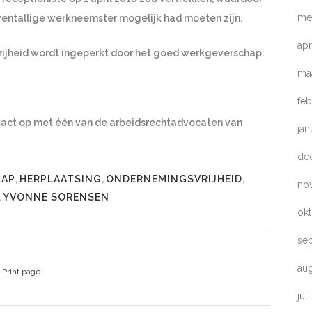
me
oventallige werkneemster mogelijk had moeten zijn.
apr
vrijheid wordt ingeperkt door het goed werkgeverschap.
ma
feb
act op met één van de arbeidsrechtadvocaten van
jan
de
HAP
,
HERPLAATSING
,
ONDERNEMINGSVRIJHEID
,
no
,
YVONNE SORENSEN
ok
se
au
Print page
jul