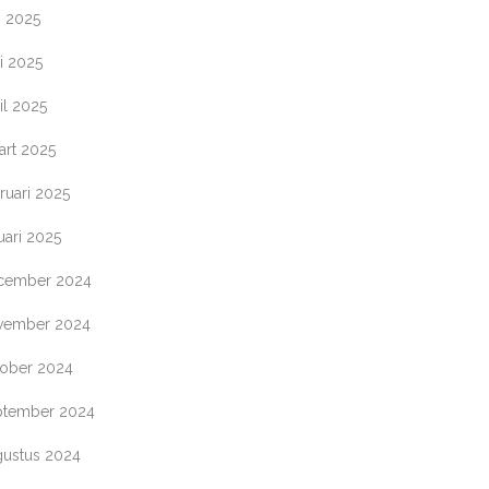
i 2025
i 2025
il 2025
art 2025
ruari 2025
uari 2025
cember 2024
vember 2024
tober 2024
ptember 2024
gustus 2024