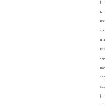
jul
jun
me
apr
ma
feb
de
no
se
au
jul