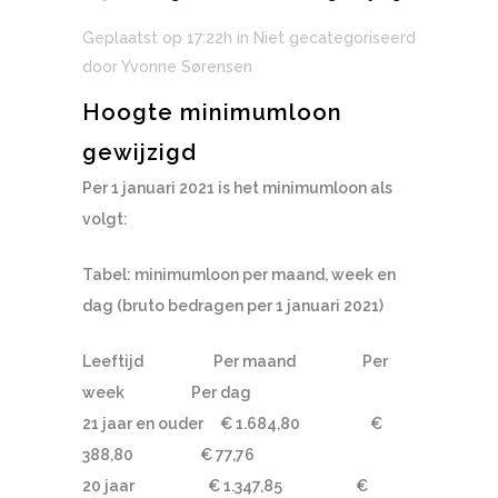
Geplaatst op 17:22h
in Niet gecategoriseerd
door
Yvonne Sørensen
Hoogte minimumloon
gewijzigd
Per 1 januari 2021 is het minimumloon als
volgt:
Tabel: minimumloon per maand, week en
dag (bruto bedragen per 1 januari 2021)
Leeftijd Per maand Per
week Per dag
21 jaar en ouder € 1.684,80 €
388,80 € 77,76
20 jaar € 1.347,85 €