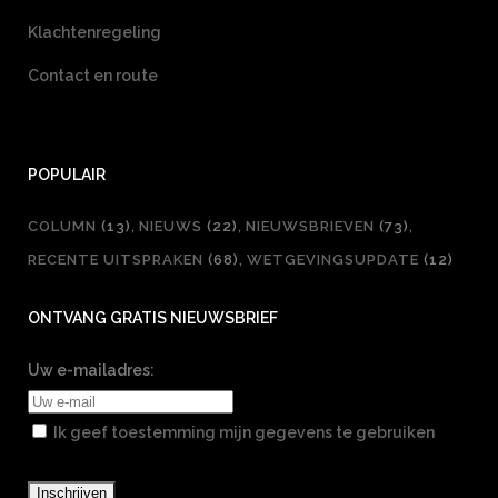
Klachtenregeling
Contact en route
POPULAIR
COLUMN
(13)
NIEUWS
(22)
NIEUWSBRIEVEN
(73)
RECENTE UITSPRAKEN
(68)
WETGEVINGSUPDATE
(12)
ONTVANG GRATIS NIEUWSBRIEF
Uw e-mailadres:
Ik geef toestemming mijn gegevens te gebruiken