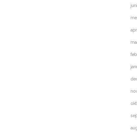
jun
me
apr
ma
feb
jan
de
no
ok
se
au