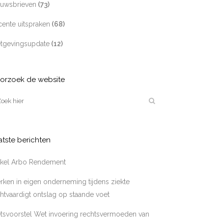
euwsbrieven
(73)
ente uitspraken
(68)
tgevingsupdate
(12)
orzoek de website
atste berichten
tikel Arbo Rendement
ken in eigen onderneming tijdens ziekte
htvaardigt ontslag op staande voet
tsvoorstel Wet invoering rechtsvermoeden van