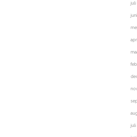
jul
jun
me
apr
ma
feb
de
no
se
au
jul