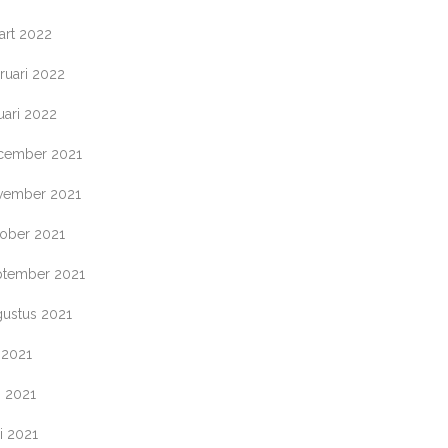
art 2022
ruari 2022
uari 2022
cember 2021
vember 2021
tober 2021
ptember 2021
gustus 2021
i 2021
i 2021
i 2021