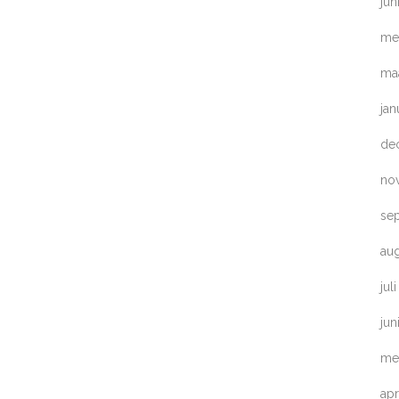
jun
me
ma
jan
de
no
se
au
jul
jun
me
apr