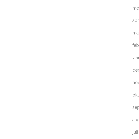
me
apr
ma
feb
jan
de
no
ok
se
au
jul