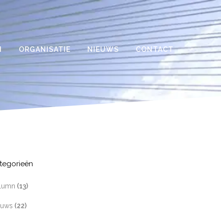
N
ORGANISATIE
NIEUWS
CONTACT
tegorieën
lumn
(13)
euws
(22)