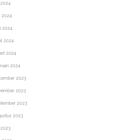
i 2024
i 2024
i 2024
il 2024
art 2024
ruari 2024
cember 2023
vember 2023
ptember 2023
gustus 2023
i 2023