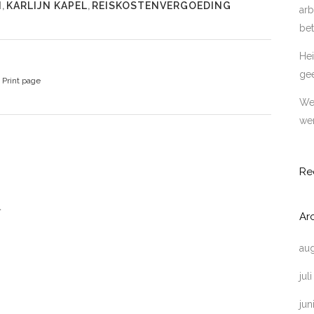
N
,
KARLIJN KAPEL
,
REISKOSTENVERGOEDING
arb
bet
Hei
ge
Print page
Wer
wer
Re
l
Ar
au
jul
jun