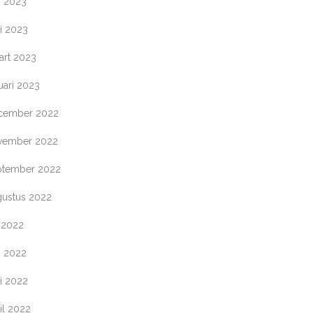
i 2023
i 2023
art 2023
uari 2023
cember 2022
vember 2022
ptember 2022
gustus 2022
i 2022
i 2022
i 2022
il 2022