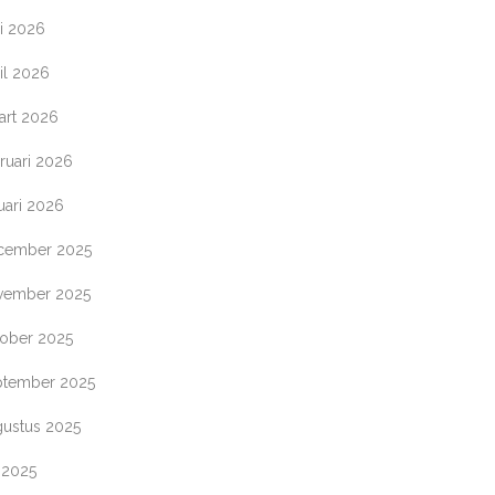
i 2026
il 2026
art 2026
ruari 2026
uari 2026
cember 2025
vember 2025
tober 2025
ptember 2025
gustus 2025
i 2025