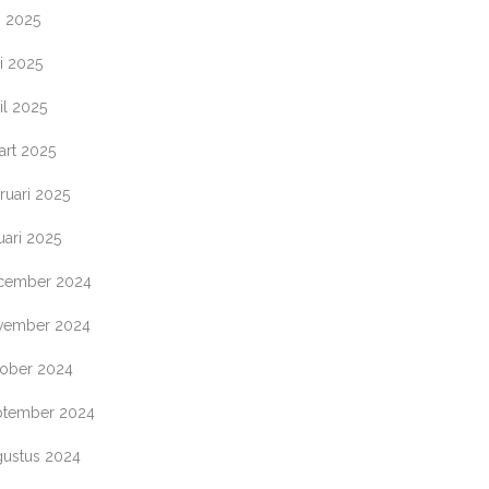
i 2025
i 2025
il 2025
art 2025
ruari 2025
uari 2025
cember 2024
vember 2024
tober 2024
ptember 2024
gustus 2024