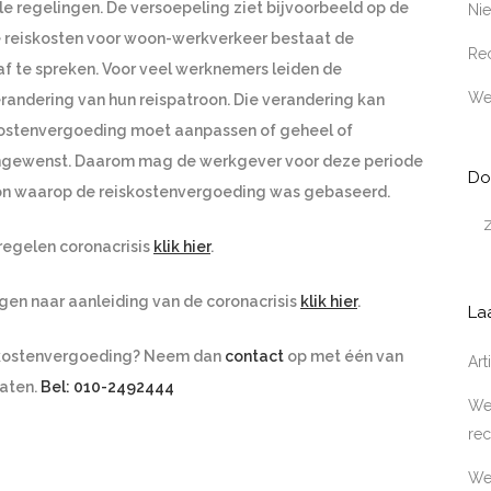
ale regelingen. De versoepeling ziet bijvoorbeeld op de
Ni
 reiskosten voor woon-werkverkeer bestaat de
Rec
f te spreken. Voor veel werknemers leiden de
We
randering van hun reispatroon. Die verandering kan
ostenvergoeding moet aanpassen of geheel of
s ongewenst. Daarom mag de werkgever voor deze periode
Do
oon waarop de reiskostenvergoeding was gebaseerd.
regelen coronacrisis
klik hier
.
gen naar aanleiding van de coronacrisis
klik hier
.
La
iskostenvergoeding? Neem dan
contact
op met één van
Ar
aten.
Bel: 010-2492444
Wer
rec
We