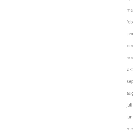
ma
feb
jan
de
no
ok
se
au
jul
jun
me