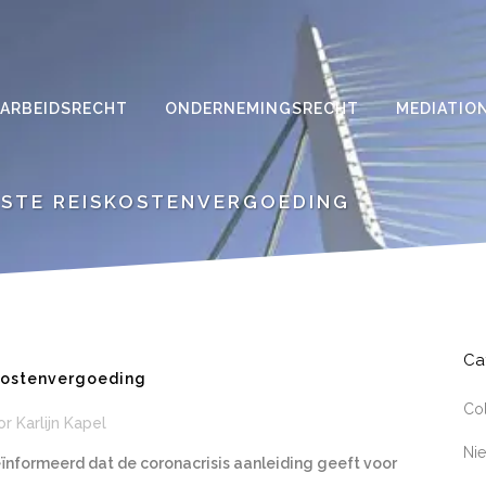
ARBEIDSRECHT
ONDERNEMINGSRECHT
MEDIATIO
STE REISKOSTENVERGOEDING
Ca
kostenvergoeding
Co
or
Karlijn Kapel
Ni
nformeerd dat de coronacrisis aanleiding geeft voor