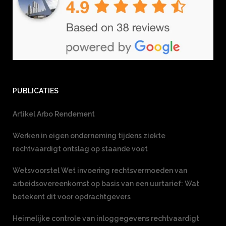
PUBLICATIES
Artikel Arbo Rendement
Werken in eigen onderneming tijdens ziekte
rechtvaardigt ontslag op staande voet
Wetsvoorstel Wet invoering rechtsvermoeden van
arbeidsovereenkomst op basis van een uurtarief: Wat
betekent dit voor opdrachtgevers
Heimelijke controle van inloggegevens rechtvaardigt