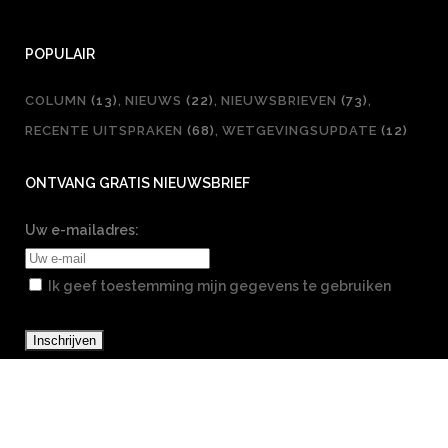
POPULAIR
COLUMN
(13)
NIEUWS
(22)
NIEUWSBRIEVEN
(73)
RECENTE UITSPRAKEN
(68)
WETGEVINGSUPDATE
(12)
ONTVANG GRATIS NIEUWSBRIEF
Uw e-mailadres:
Ik geef toestemming mijn gegevens te gebruiken