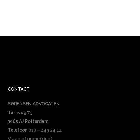
CONTACT
SØRENSEN|ADVOCATEN
Turfweg 75
3065 AJ Rotterdam
Telefoon
010 – 249 24 44
Vraag of opmerking?