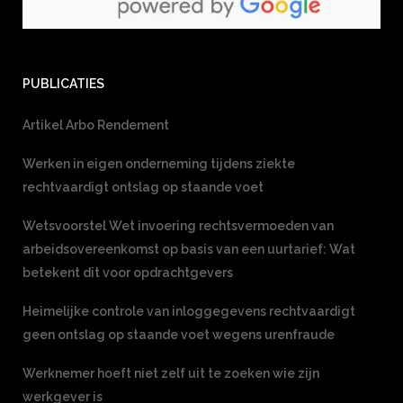
PUBLICATIES
Artikel Arbo Rendement
Werken in eigen onderneming tijdens ziekte
rechtvaardigt ontslag op staande voet
Wetsvoorstel Wet invoering rechtsvermoeden van
arbeidsovereenkomst op basis van een uurtarief: Wat
betekent dit voor opdrachtgevers
Heimelijke controle van inloggegevens rechtvaardigt
geen ontslag op staande voet wegens urenfraude
Werknemer hoeft niet zelf uit te zoeken wie zijn
werkgever is