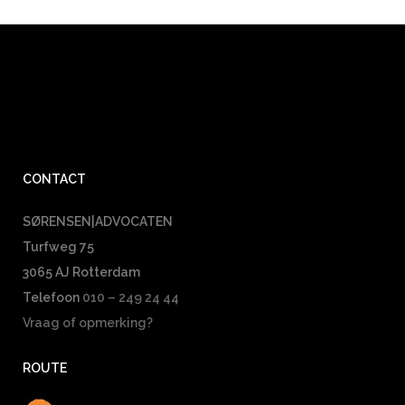
CONTACT
SØRENSEN|ADVOCATEN
Turfweg 75
3065 AJ Rotterdam
Telefoon
010 – 249 24 44
Vraag of opmerking?
ROUTE