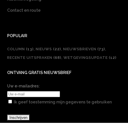
Contact en route
POPULAIR
COLUMN
(13)
NIEUWS
(22)
NIEUWSBRIEVEN
(73)
RECENTE UITSPRAKEN
(68)
WETGEVINGSUPDATE
(12)
ONTVANG GRATIS NIEUWSBRIEF
Uw e-mailadres:
Ik geef toestemming mijn gegevens te gebruiken