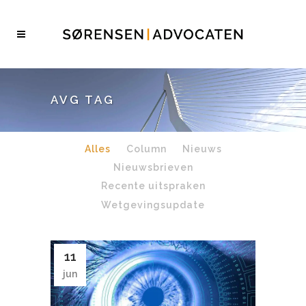
AVG TAG
Alles
Column
Nieuws
Nieuwsbrieven
Recente uitspraken
Wetgevingsupdate
11
jun