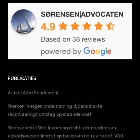
PUBLICATIES
Artikel Arbo Rendement
Werken in eigen onderneming tijdens ziekte
rechtvaardigt ontslag op staande voet
Wetsvoorstel Wet invoering rechtsvermoeden van
arbeidsovereenkomst op basis van een uurtarief: Wat