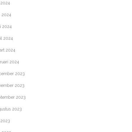
i 2024
i 2024
i 2024
il 2024
art 2024
ruari 2024
cember 2023
vember 2023
ptember 2023
gustus 2023
i 2023