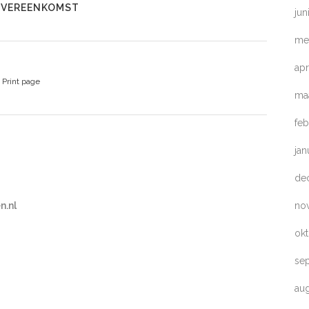
OVEREENKOMST
jun
me
apr
Print page
ma
feb
jan
de
no
n.nl
ok
se
au