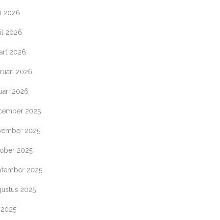
i 2026
il 2026
art 2026
ruari 2026
uari 2026
cember 2025
vember 2025
tober 2025
ptember 2025
gustus 2025
i 2025