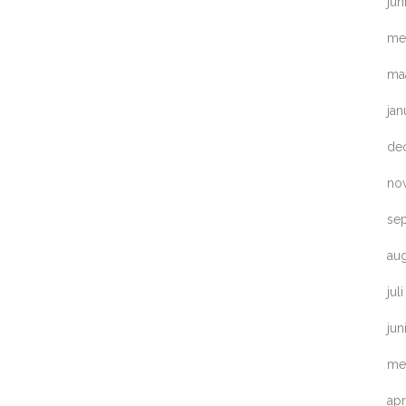
jun
me
ma
jan
de
no
se
au
jul
jun
me
apr