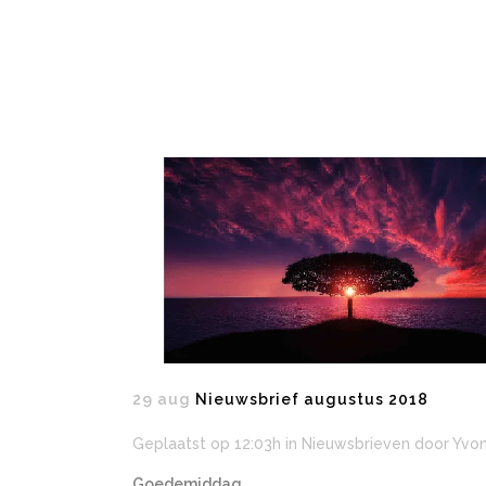
29 aug
Nieuwsbrief augustus 2018
Geplaatst op 12:03h
in
Nieuwsbrieven
door
Yvo
Goedemiddag,