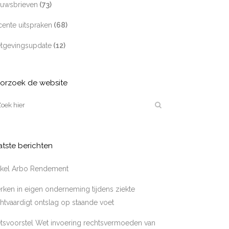
euwsbrieven
(73)
ente uitspraken
(68)
tgevingsupdate
(12)
orzoek de website
atste berichten
tikel Arbo Rendement
ken in eigen onderneming tijdens ziekte
htvaardigt ontslag op staande voet
tsvoorstel Wet invoering rechtsvermoeden van