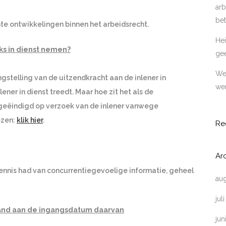
arb
bet
te ontwikkelingen binnen het arbeidsrecht.
Hei
ks in dienst nemen?
ge
Wer
gstelling van de uitzendkracht aan de inlener in
wer
ener in dienst treedt. Maar hoe zit het als de
s geëindigd op verzoek van de inlener vanwege
ezen:
klik hier
.
Re
Ar
nnis had van concurrentiegevoelige informatie, geheel
au
jul
and aan de ingangsdatum daarvan
jun