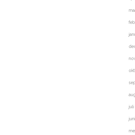
ma
feb
jan
de
no
ok
se
au
jul
jun
me