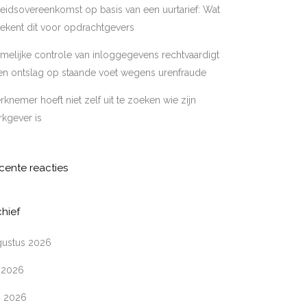
eidsovereenkomst op basis van een uurtarief: Wat
ekent dit voor opdrachtgevers
melijke controle van inloggegevens rechtvaardigt
en ontslag op staande voet wegens urenfraude
knemer hoeft niet zelf uit te zoeken wie zijn
kgever is
cente reacties
chief
gustus 2026
i 2026
i 2026