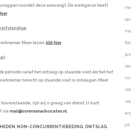
zeggen voordat deze aanvangt. De werkgever heeft
me
 hier
.
apr
zelfstandige
ma
feb
werknemer. Meer lezen:
klik hier
.
jan
oet
de
e periode vanaf het ontslag op staande voet als het hof
no
 werknemer terecht op staande voet is ontslagen. Meer
ok
se
bovenstaande, zijn wij u graag van dienst. U kunt
f via
mail@sorensenadvocaten.nl
.
au
jul
GHEDEN
,
NON-CONCURRENTIEBEDING
,
ONTSLAG