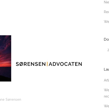
Ni
Rec
We
Do
La
Ar
Wer
rec
nne Sørensen
We