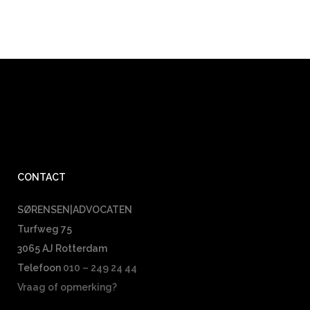
CONTACT
SØRENSEN|ADVOCATEN
Turfweg 75
3065 AJ Rotterdam
Telefoon
010 – 249 24 44
Vraag of opmerking?