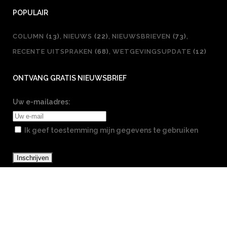
POPULAIR
COLUMN
(13)
NIEUWS
(22)
NIEUWSBRIEVEN
(73)
RECENTE UITSPRAKEN
(68)
WETGEVINGSUPDATE
(12)
ONTVANG GRATIS NIEUWSBRIEF
Uw e-mailadres:
Ik geef toestemming mijn gegevens te gebruiken