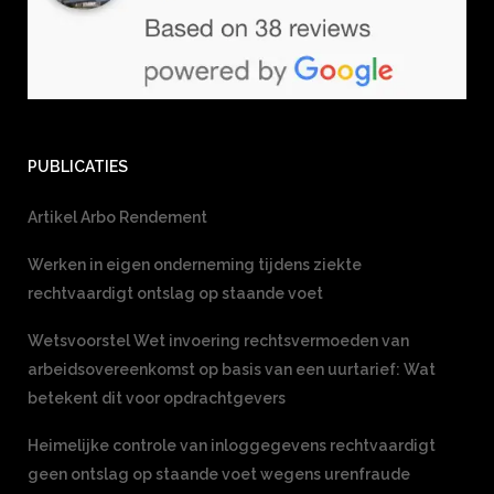
PUBLICATIES
Artikel Arbo Rendement
Werken in eigen onderneming tijdens ziekte
rechtvaardigt ontslag op staande voet
Wetsvoorstel Wet invoering rechtsvermoeden van
arbeidsovereenkomst op basis van een uurtarief: Wat
betekent dit voor opdrachtgevers
Heimelijke controle van inloggegevens rechtvaardigt
geen ontslag op staande voet wegens urenfraude