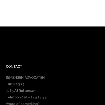
CONTACT
SØRENSEN|ADVOCATEN
Turfweg 75
3065 AJ Rotterdam
Telefoon
010 – 249 24 44
Vraag of opmerking?