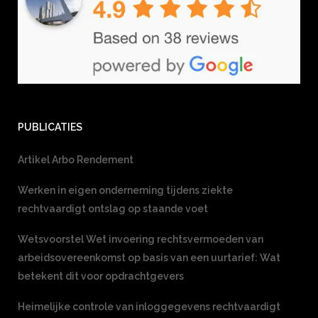
PUBLICATIES
Artikel Arbo Rendement
Werken in eigen onderneming tijdens ziekte
rechtvaardigt ontslag op staande voet
Wetsvoorstel Wet invoering rechtsvermoeden van
arbeidsovereenkomst op basis van een uurtarief: Wat
betekent dit voor opdrachtgevers
Heimelijke controle van inloggegevens rechtvaardigt