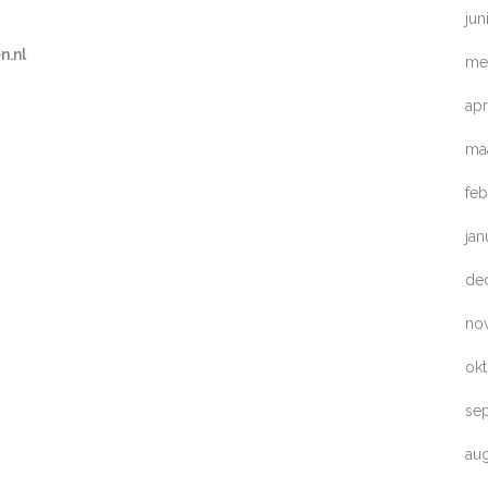
jun
n.nl
me
apr
ma
feb
jan
de
no
ok
se
au