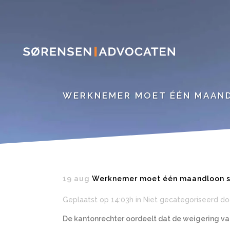
WERKNEMER MOET ÉÉN MAAN
19 aug
Werknemer moet één maandloon s
Geplaatst op 14:03h
in Niet gecategoriseerd
do
De kantonrechter oordeelt dat de weigering v