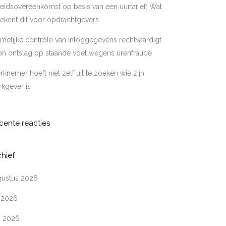
eidsovereenkomst op basis van een uurtarief: Wat
ekent dit voor opdrachtgevers
melijke controle van inloggegevens rechtvaardigt
en ontslag op staande voet wegens urenfraude
knemer hoeft niet zelf uit te zoeken wie zijn
kgever is
cente reacties
chief
gustus 2026
i 2026
i 2026