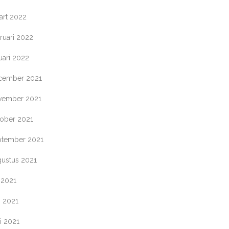
art 2022
ruari 2022
uari 2022
cember 2021
vember 2021
tober 2021
ptember 2021
gustus 2021
i 2021
i 2021
i 2021