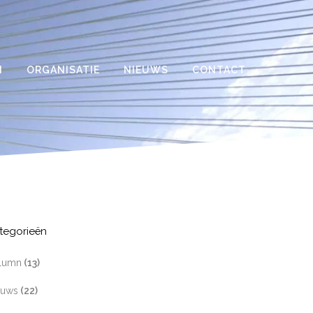
N
ORGANISATIE
NIEUWS
CONTACT
tegorieën
lumn
(13)
euws
(22)