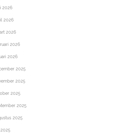
i 2026
il 2026
art 2026
ruari 2026
uari 2026
cember 2025
vember 2025
tober 2025
ptember 2025
gustus 2025
i 2025