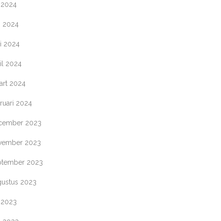
i 2024
i 2024
i 2024
il 2024
art 2024
ruari 2024
cember 2023
vember 2023
ptember 2023
gustus 2023
i 2023