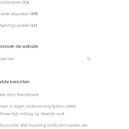
euwsbrieven
(73)
ente uitspraken
(68)
tgevingsupdate
(12)
orzoek de website
atste berichten
tikel Arbo Rendement
ken in eigen onderneming tijdens ziekte
htvaardigt ontslag op staande voet
tsvoorstel Wet invoering rechtsvermoeden van