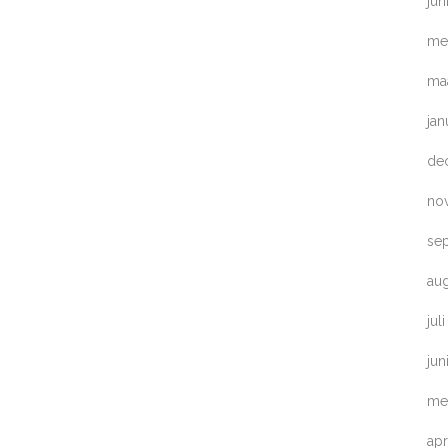
jun
me
ma
jan
de
no
se
au
jul
jun
me
apr