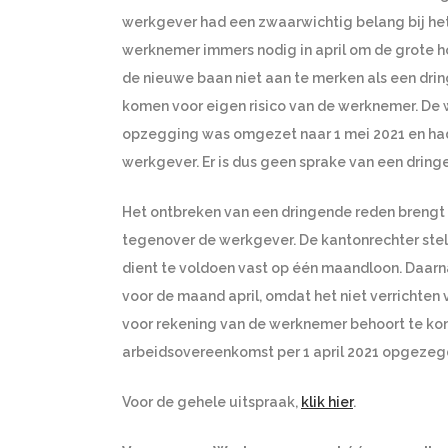
werkgever had een zwaarwichtig belang bij het
werknemer immers nodig in april om de grote ho
de nieuwe baan niet aan te merken als een dr
komen voor eigen risico van de werknemer. De 
opzegging was omgezet naar 1 mei 2021 en had
werkgever. Er is dus geen sprake van een dring
Het ontbreken van een dringende reden brengt
tegenover de werkgever. De kantonrechter ste
dient te voldoen vast op één maandloon. Daar
voor de maand april, omdat het niet verrichten 
voor rekening van de werknemer behoort te ko
arbeidsovereenkomst per 1 april 2021 opgeze
Voor de gehele uitspraak,
klik hier
.