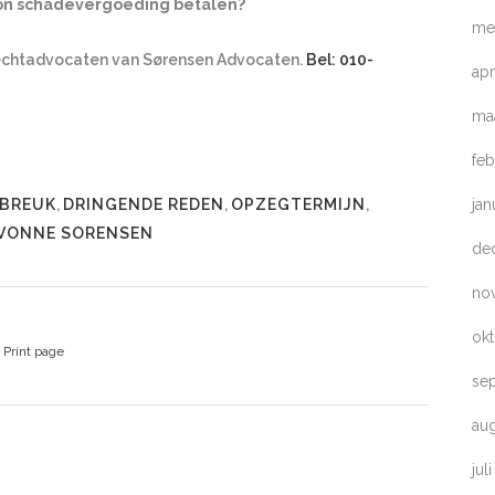
n schadevergoeding betalen?
me
echtadvocaten van Sørensen Advocaten.
Bel: 010-
apr
ma
feb
BREUK
,
DRINGENDE REDEN
,
OPZEGTERMIJN
,
jan
VONNE SORENSEN
de
no
ok
Print page
se
au
jul