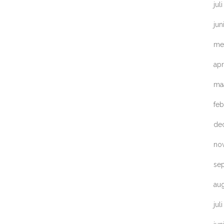
jul
jun
me
apr
ma
feb
de
no
se
au
jul