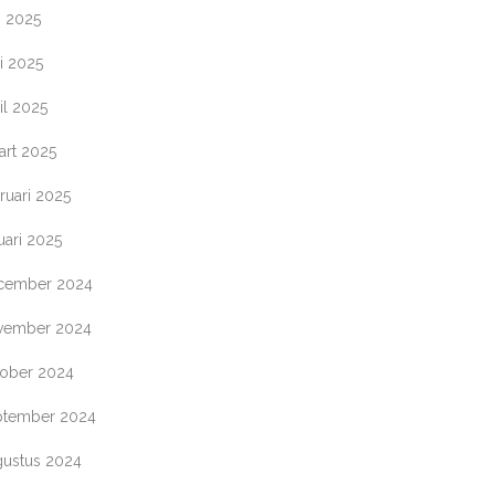
i 2025
i 2025
il 2025
art 2025
ruari 2025
uari 2025
cember 2024
vember 2024
tober 2024
ptember 2024
gustus 2024