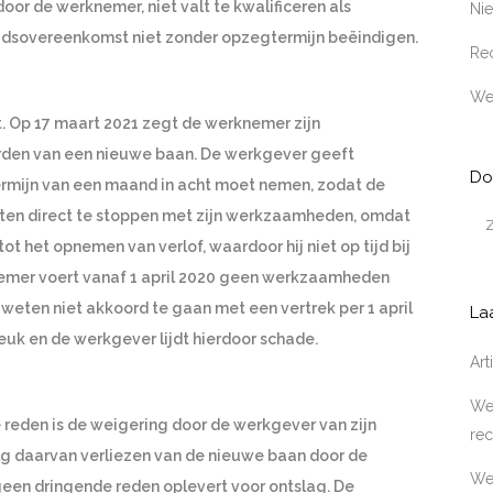
or de werknemer, niet valt te kwalificeren als
Ni
idsovereenkomst niet zonder opzegtermijn beëindigen.
Rec
We
t. Op 17 maart 2021 zegt de werknemer zijn
den van een nieuwe baan. De werkgever geeft
Do
rmijn van een maand in acht moet nemen, zodat de
eten direct te stoppen met zijn werkzaamheden, omdat
t het opnemen van verlof, waardoor hij niet op tijd bij
emer voert vanaf 1 april 2020 geen werkzaamheden
weten niet akkoord te gaan met een vertrek per 1 april
La
uk en de werkgever lijdt hierdoor schade.
Ar
Wer
eden is de weigering door de werkgever van zijn
rec
lg daarvan verliezen van de nieuwe baan door de
We
geen dringende reden oplevert voor ontslag. De