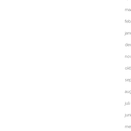
ma
feb
jan
de
no
ok
se
au
jul
jun
me