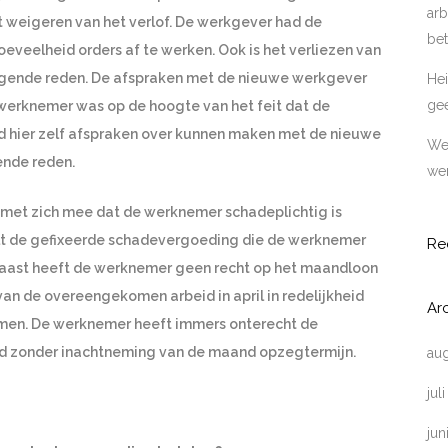
arb
 weigeren van het verlof. De werkgever had de
bet
eveelheid orders af te werken. Ook is het verliezen van
ingende reden. De afspraken met de nieuwe werkgever
Hei
ge
werknemer was op de hoogte van het feit dat de
 hier zelf afspraken over kunnen maken met de nieuwe
Wer
ende reden.
wer
 met zich mee dat de werknemer schadeplichtig is
lt de gefixeerde schadevergoeding die de werknemer
Re
naast heeft de werknemer geen recht op het maandloon
van de overeengekomen arbeid in april in redelijkheid
Ar
men. De werknemer heeft immers onterecht de
gd zonder inachtneming van de maand opzegtermijn.
au
jul
jun