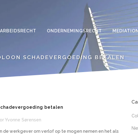
ARBEIDSRECHT
ONDERNEMINGSRECHT
MEDIATIO
DLOON SCHADEVERGOEDING BETALEN
Ca
chadevergoeding betalen
Co
or
Yvonne Sørensen
Ni
an de werkgever om verlof op te mogen nemen en het als