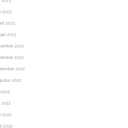
i 2023
i 2023
art 2023
uari 2023
cember 2022
vember 2022
ptember 2022
gustus 2022
i 2022
i 2022
i 2022
il 2022