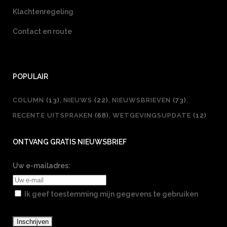
Klachtenregeling
Contact en route
POPULAIR
COLUMN
(13)
NIEUWS
(22)
NIEUWSBRIEVEN
(73)
RECENTE UITSPRAKEN
(68)
WETGEVINGSUPDATE
(12)
ONTVANG GRATIS NIEUWSBRIEF
Uw e-mailadres:
Ik geef toestemming mijn gegevens te gebruiken