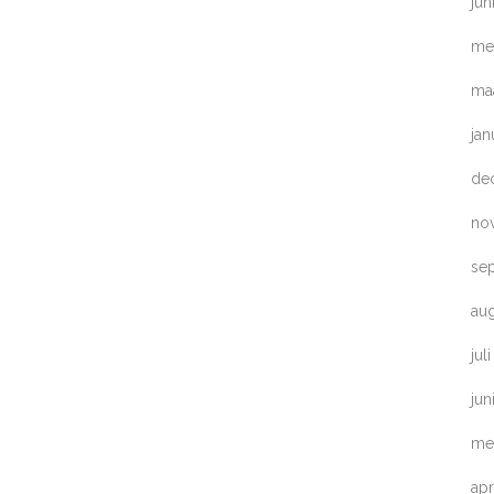
jun
me
ma
jan
de
no
se
au
jul
jun
me
apr