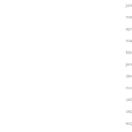
jun
me
apr
ma
feb
jan
de
no
ok
se
au