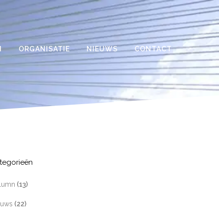
N
ORGANISATIE
NIEUWS
CONTACT
tegorieën
lumn
(13)
euws
(22)