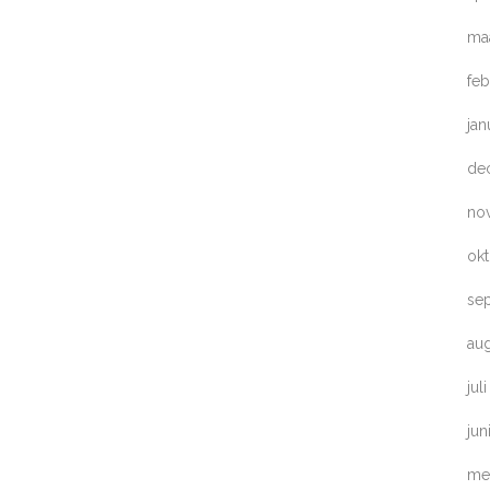
ma
feb
jan
de
no
ok
se
au
jul
jun
me