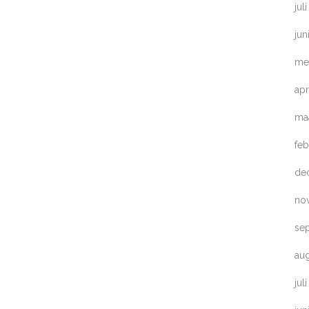
jul
jun
me
apr
ma
feb
de
no
se
au
jul