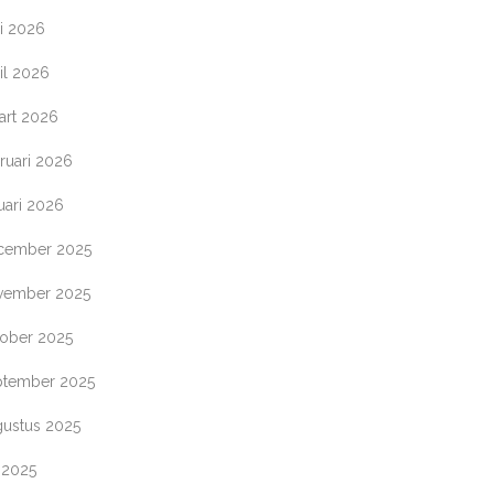
i 2026
il 2026
art 2026
ruari 2026
uari 2026
cember 2025
vember 2025
tober 2025
ptember 2025
gustus 2025
i 2025