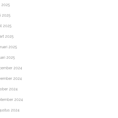
i 2025
i 2025
il 2025
art 2025
ruari 2025
uari 2025
cember 2024
vember 2024
tober 2024
ptember 2024
gustus 2024