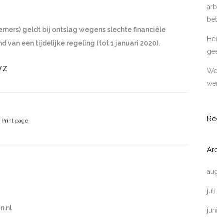
arb
bet
mers) geldt bij ontslag wegens slechte financiële
Hei
 van een tijdelijke regeling (tot 1 januari 2020).
ge
WZ
Wer
wer
Re
Print page
Ar
au
jul
n.nl
jun