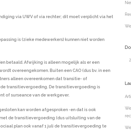
Ni
Rec
iging via UWV of via rechter; dit moet verplicht via het
We
passing is (zieke medewerkers) kunnen niet worden
Do
n betaald. Afwijking is alleen mogelijk als er een
 wordt overeengekomen. Buiten een CAO (dus bv. in een
tners alleen overeenkomen dat transitie- of
La
e transitievergoeding. De transitievergoeding is
ment of surseance van de werkgever.
Ar
Wer
n gesloten kan worden afgesproken -en dat is ook
rec
met de transitievergoeding (dus uitsluiting van de
ciaal plan ook vanaf 1 juli de transitievergoeding te
We