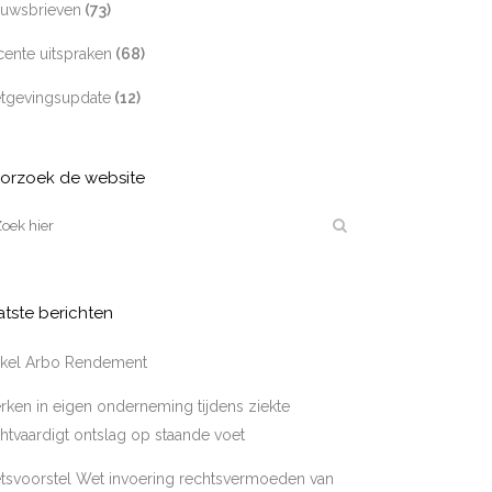
euwsbrieven
(73)
ente uitspraken
(68)
tgevingsupdate
(12)
orzoek de website
atste berichten
tikel Arbo Rendement
ken in eigen onderneming tijdens ziekte
htvaardigt ontslag op staande voet
tsvoorstel Wet invoering rechtsvermoeden van