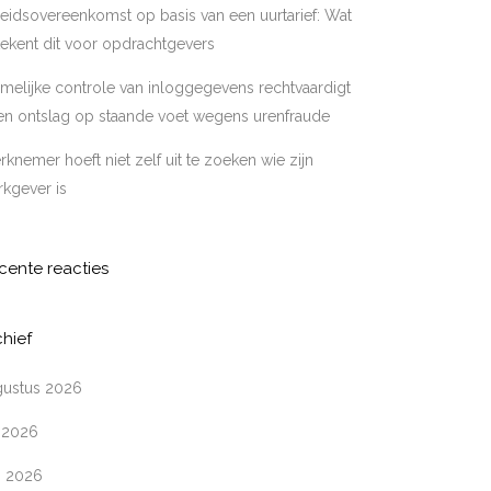
eidsovereenkomst op basis van een uurtarief: Wat
ekent dit voor opdrachtgevers
melijke controle van inloggegevens rechtvaardigt
en ontslag op staande voet wegens urenfraude
knemer hoeft niet zelf uit te zoeken wie zijn
kgever is
cente reacties
chief
gustus 2026
i 2026
i 2026