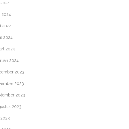
i 2024
i 2024
i 2024
il 2024
art 2024
ruari 2024
cember 2023
vember 2023
ptember 2023
gustus 2023
i 2023