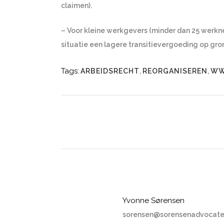
claimen).
– Voor kleine werkgevers (minder dan 25 werkne
situatie een lagere transitievergoeding op grond
Tags:
ARBEIDSRECHT
,
REORGANISEREN
,
W
Yvonne Sørensen
sorensen@sorensenadvocate