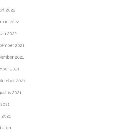
art 2022
ruari 2022
uari 2022
cember 2021
vember 2021
tober 2021
ptember 2021
gustus 2021
i 2021
i 2021
i 2021