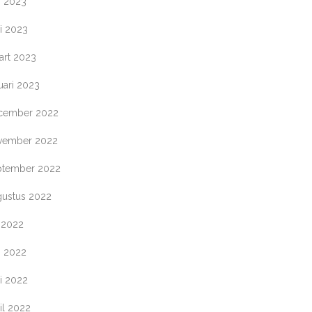
i 2023
i 2023
art 2023
uari 2023
cember 2022
vember 2022
ptember 2022
gustus 2022
i 2022
i 2022
i 2022
il 2022