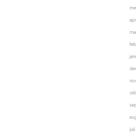
me
apr
ma
feb
jan
de
no
ok
se
au
jul