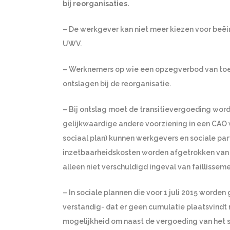
bij reorganisaties.
– De werkgever kan niet meer kiezen voor beëind
UWV.
– Werknemers op wie een opzegverbod van toe
ontslagen bij de reorganisatie.
– Bij ontslag moet de transitievergoeding worde
gelijkwaardige andere voorziening in een CAO
sociaal plan) kunnen werkgevers en sociale par
inzetbaarheidskosten worden afgetrokken van d
alleen niet verschuldigd ingeval van faillisse
– In sociale plannen die voor 1 juli 2015 worde
verstandig- dat er geen cumulatie plaatsvindt 
mogelijkheid om naast de vergoeding van het so