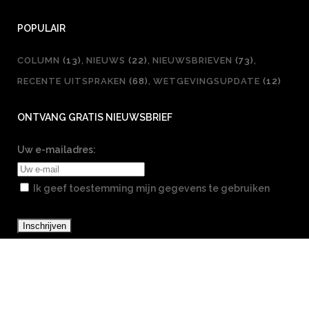
POPULAIR
COLUMN
(13)
NIEUWS
(22)
NIEUWSBRIEVEN
(73)
RECENTE UITSPRAKEN
(68)
WETGEVINGSUPDATE
(12)
ONTVANG GRATIS NIEUWSBRIEF
Uw e-mailadres:
Ik geef toestemming mijn gegevens te gebruiken