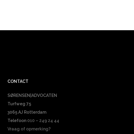
CONTACT
SØRENSEN|ADVOCATEN
Turfweg 75
3065 AJ Rotterdam
Telefoon
010 – 249 24 44
Vraag of opmerking?