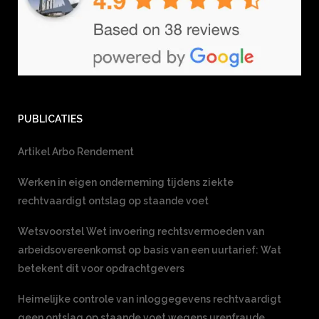
PUBLICATIES
Artikel Arbo Rendement
Werken in eigen onderneming tijdens ziekte
rechtvaardigt ontslag op staande voet
Wetsvoorstel Wet invoering rechtsvermoeden van
arbeidsovereenkomst op basis van een uurtarief: Wat
betekent dit voor opdrachtgevers
Heimelijke controle van inloggegevens rechtvaardigt
geen ontslag op staande voet wegens urenfraude