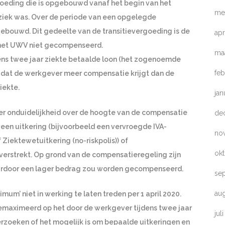
goeding die is opgebouwd vanaf het begin van het
me
ziek was. Over de periode van een opgelegde
ebouwd. Dit gedeelte van de transitievergoeding is de
apr
 het UWV niet gecompenseerd.
ma
ens twee jaar ziekte betaalde loon (het zogenoemde
feb
dat de werkgever meer compensatie krijgt dan de
iekte.
jan
er onduidelijkheid over de hoogte van de compensatie
de
 een uitkering (bijvoorbeeld een vervroegde IVA-
no
iektewetuitkering (no-riskpolis)) of
ok
verstrekt. Op grond van de compensatieregeling zijn
waardoor een lager bedrag zou worden gecompenseerd.
se
au
um’ niet in werking te laten treden per 1 april 2020.
emaximeerd op het door de werkgever tijdens twee jaar
jul
derzoeken of het mogelijk is om bepaalde uitkeringen en