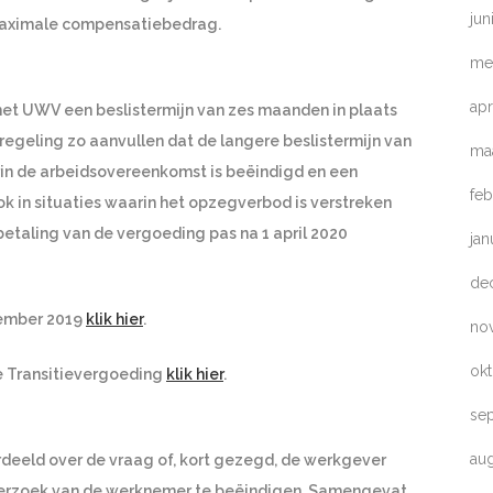
jun
t maximale compensatiebedrag.
me
apr
t het UWV een beslistermijn van zes maanden in plaats
 regeling zo aanvullen dat de langere beslistermijn van
ma
rin de arbeidsovereenkomst is beëindigd en een
feb
ok in situaties waarin het opzegverbod is verstreken
betaling van de vergoeding pas na 1 april 2020
jan
de
cember 2019
klik hier
.
no
ok
e Transitievergoeding
klik hier
.
se
au
eeld over de vraag of, kort gezegd, de werkgever
 verzoek van de werknemer te beëindigen. Samengevat