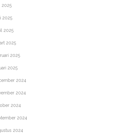
i 2025
i 2025
il 2025
art 2025
ruari 2025
uari 2025
cember 2024
vember 2024
tober 2024
ptember 2024
gustus 2024