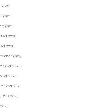
i 2026
il 2026
art 2026
ruari 2026
uari 2026
cember 2025
vember 2025
tober 2025
ptember 2025
gustus 2025
i 2025