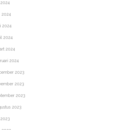
i 2024
i 2024
i 2024
il 2024
art 2024
ruari 2024
cember 2023
vember 2023
ptember 2023
gustus 2023
i 2023