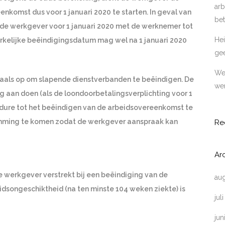
arb
nkomst dus voor 1 januari 2020 te starten. In geval van
bet
 de werkgever voor 1 januari 2020 met de werknemer tot
Hei
kelijke beëindigingsdatum mag wel na 1 januari 2020
ge
Wer
gmaals op om slapende dienstverbanden te beëindigen. De
wer
g aan doen (als de loondoorbetalingsverplichting voor 1
cedure tot het beëindigen van de arbeidsovereenkomst te
emming te komen zodat de werkgever aanspraak kan
Re
Ar
 werkgever verstrekt bij een beëindiging van de
au
songeschiktheid (na ten minste 104 weken ziekte) is
jul
jun