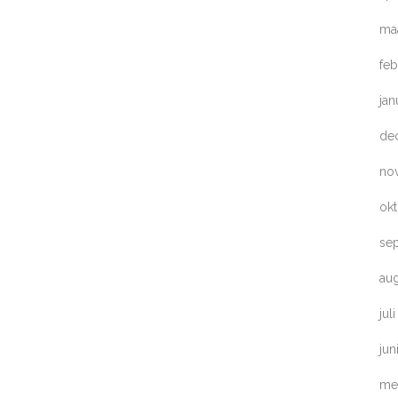
ma
feb
jan
de
no
ok
se
au
jul
jun
me