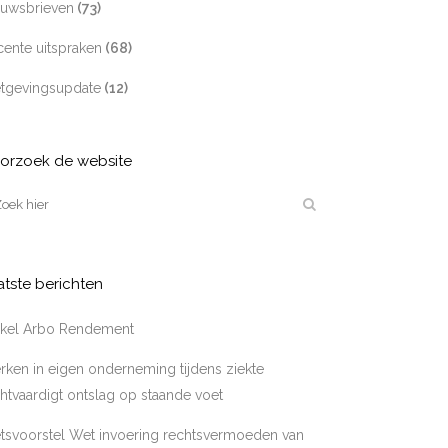
euwsbrieven
(73)
ente uitspraken
(68)
tgevingsupdate
(12)
orzoek de website
atste berichten
tikel Arbo Rendement
ken in eigen onderneming tijdens ziekte
htvaardigt ontslag op staande voet
tsvoorstel Wet invoering rechtsvermoeden van