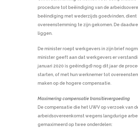
procedure tot beëindiging van de arbeidsoveree
beëindiging met wederzijds goedvinden, dient
overeenstemming te zijn gekomen. De daadwer
liggen.
De minister roept werkgevers in zijn brief no
minister geeft aan dat werkgevers er verstandi
januari 2020 is geëindigd) nog dit jaar de pro
starten, of met hun werknemer tot overeenst
maken op de hogere compensatie.
Maximering compensatie transitievergoeding
De compensatie die het UWV op verzoek van de
arbeidsovereenkomst wegens langdurige arbeid
gemaximeerd op twee onderdelen: