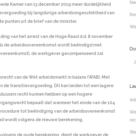
Ni
Tweede Kamer van 13 december 2019 meer duidelijkheid
evergoeding bij langdurige arbeidsongeschiktheid van
Rec
 punten uit de brief van de minister.
We
leiding van het arrest van de Hoge Raad d.d. 8 november
als de arbeidsovereenkomst wordt beëindigd met
Do
sovereenkomst), de werkgever gecompenseerd zal
ngsrecht van de Wet arbeidsmarkt in balans (WAB). Met
 de transitievergoeding. Dit kan leiden tot een lagere
La
plussers recht kunnen hebben op een hogere
Ar
vergangsrecht bepaalt dat wanneer het einde van de 104
e procedure tot beëindiging van de arbeidsovereenkomst
Wer
end wordt volgens de nieuwe berekening.
rec
We
volgens de oude berekening, dient de werkgever de