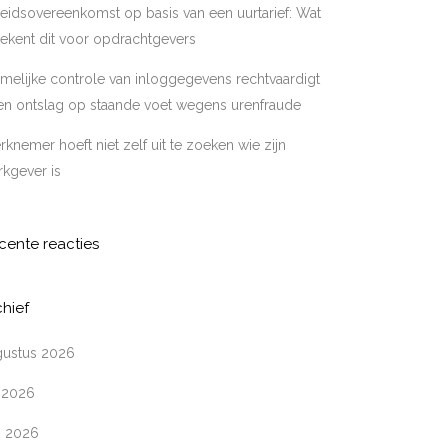
eidsovereenkomst op basis van een uurtarief: Wat
ekent dit voor opdrachtgevers
melijke controle van inloggegevens rechtvaardigt
en ontslag op staande voet wegens urenfraude
knemer hoeft niet zelf uit te zoeken wie zijn
kgever is
cente reacties
chief
gustus 2026
i 2026
i 2026