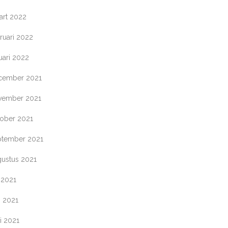
art 2022
ruari 2022
uari 2022
cember 2021
vember 2021
tober 2021
ptember 2021
gustus 2021
i 2021
i 2021
i 2021