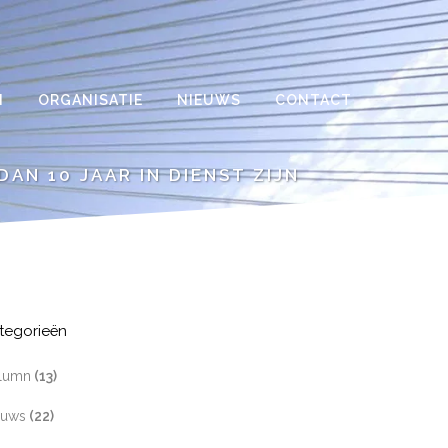
N
ORGANISATIE
NIEUWS
CONTACT
AN 10 JAAR IN DIENST ZIJN
tegorieën
lumn
(13)
euws
(22)