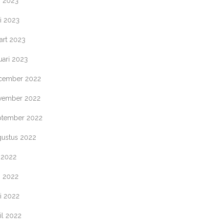
i 2023
i 2023
art 2023
uari 2023
cember 2022
vember 2022
ptember 2022
gustus 2022
i 2022
i 2022
i 2022
il 2022