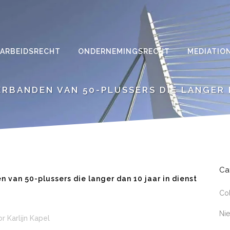
ARBEIDSRECHT
ONDERNEMINGSRECHT
MEDIATIO
RBANDEN VAN 50-PLUSSERS DIE LANGER D
Ca
van 50-plussers die langer dan 10 jaar in dienst
Co
Ni
or
Karlijn Kapel