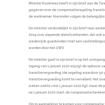
Minister Koolmees heeft in zijn brief aan de 
gegeven over de compensatieregeling transiti
de werknemer. Hieronder volgen de belangrijkste
De minister verduidelijkt in zijn brief naar aan
2019 over slapende dienstverbanden, dat ook 
wederzijds goedvinden (met een vaststelling
worden door het UWV.
De minister gaat in zijn brief in op het overga
ingang van 1 januari 2020 wijzigt de opbouw van
transitievergoeding (de regeling waardoor 50-
transitievergoeding komt te vervallen). Het o
weken ziekte vóór 1 januari 2020 ligt, maar d
na 1 januari 2020 start, de compensatie berek
Om in aanmerking te komen voor compensatie 