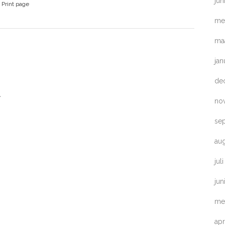
jun
Print page
me
ma
jan
de
l
no
se
au
jul
jun
me
apr