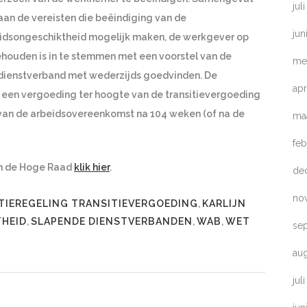
jul
an de vereisten die beëindiging van de
jun
dsongeschiktheid mogelijk maken, de werkgever op
houden is in te stemmen met een voorstel van de
me
 dienstverband met wederzijds goedvinden. De
apr
 een vergoeding ter hoogte van de transitievergoeding
g van de arbeidsovereenkomst na 104 weken (of na de
ma
feb
an de Hoge Raad
klik hier
.
de
no
IEREGELING TRANSITIEVERGOEDING
,
KARLIJN
THEID
,
SLAPENDE DIENSTVERBANDEN
,
WAB
,
WET
se
au
jul