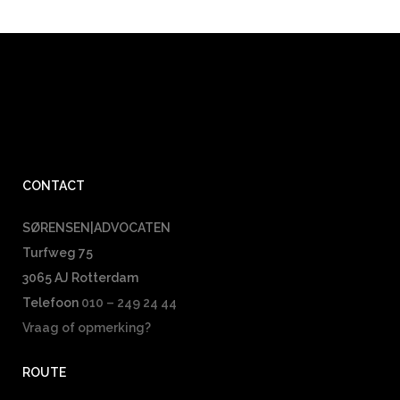
CONTACT
SØRENSEN|ADVOCATEN
Turfweg 75
3065 AJ Rotterdam
Telefoon
010 – 249 24 44
Vraag of opmerking?
ROUTE