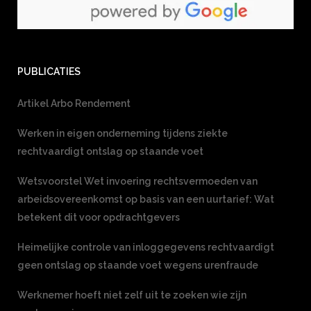
PUBLICATIES
Artikel Arbo Rendement
Werken in eigen onderneming tijdens ziekte
rechtvaardigt ontslag op staande voet
Wetsvoorstel Wet invoering rechtsvermoeden van
arbeidsovereenkomst op basis van een uurtarief: Wat
betekent dit voor opdrachtgevers
Heimelijke controle van inloggegevens rechtvaardigt
geen ontslag op staande voet wegens urenfraude
Werknemer hoeft niet zelf uit te zoeken wie zijn