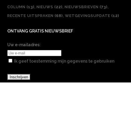
COLUMN
(13)
NIEUWS
(22)
NIEUWSBRIEVEN
(73)
RECENTE UITSPRAKEN
(68)
WETGEVINGSUPDATE
(12)
ONTVANG GRATIS NIEUWSBRIEF
Uw e-mailadres:
Ik geef toestemming mijn gegevens te gebruiken