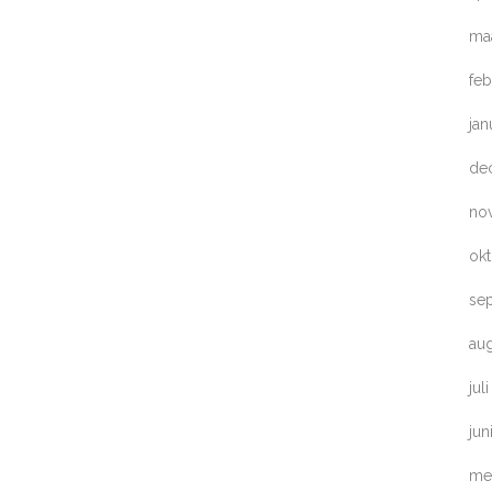
ma
feb
jan
de
no
ok
se
au
jul
jun
me