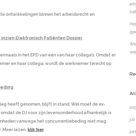
arb
bet
te ontwikkelingen binnen het arbeidsrecht en
Hei
ge
inzien Elektronisch Patiënten Dossier
Wer
wer
rmaals in het EPD van één van haar collega’s. Omdat er
emer en haar collega, wordt de werknemer terecht op
Re
beding
Ar
lag heeft genomen, blijft in stand. Wel moet de ex-
au
omdat de DJ voor zijn levensonderhoud afhankelijk is
jul
amheden vanwege het concurrentiebeding niet mag
. Meer lezen:
klik hier
.
jun