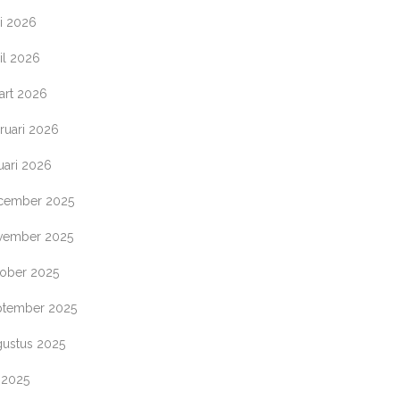
i 2026
il 2026
art 2026
ruari 2026
uari 2026
cember 2025
vember 2025
tober 2025
ptember 2025
gustus 2025
i 2025