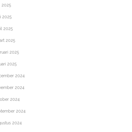
i 2025
i 2025
il 2025
art 2025
ruari 2025
uari 2025
cember 2024
vember 2024
tober 2024
ptember 2024
gustus 2024