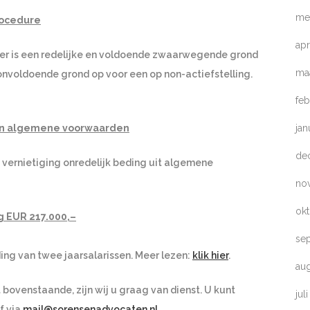
me
rocedure
apr
mer is een redelijke en voldoende zwaarwegende grond
ma
 onvoldoende grond op voor een op non-actiefstelling.
feb
jan
zijn algemene voorwaarden
de
n vernietiging onredelijk beding uit algemene
no
ok
g EUR 217.000,–
se
ding van twee jaarsalarissen. Meer lezen:
klik hier
.
au
bovenstaande, zijn wij u graag van dienst. U kunt
jul
f via
mail@sorensenadvocaten.nl
.