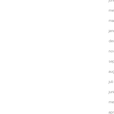
jun
me
ma
jan
de
no
se
au
jul
jun
me
apr