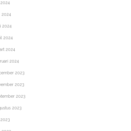
i 2024
i 2024
i 2024
il 2024
art 2024
ruari 2024
cember 2023
vember 2023
ptember 2023
gustus 2023
i 2023