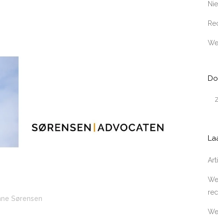
Ni
Rec
We
Do
La
Ar
Wer
rec
nne Sørensen
We