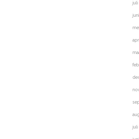
jul
jun
me
apr
ma
feb
de
no
se
au
jul