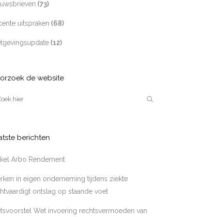
euwsbrieven
(73)
ente uitspraken
(68)
tgevingsupdate
(12)
orzoek de website
atste berichten
tikel Arbo Rendement
ken in eigen onderneming tijdens ziekte
htvaardigt ontslag op staande voet
tsvoorstel Wet invoering rechtsvermoeden van