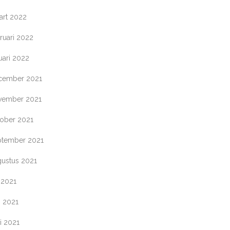
art 2022
ruari 2022
uari 2022
cember 2021
vember 2021
tober 2021
ptember 2021
gustus 2021
i 2021
i 2021
i 2021