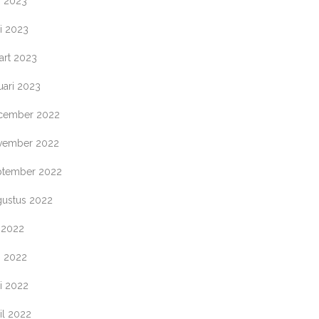
i 2023
i 2023
art 2023
uari 2023
cember 2022
vember 2022
ptember 2022
gustus 2022
i 2022
i 2022
i 2022
il 2022