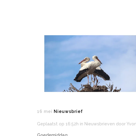
16 mei
Nieuwsbrief
Geplaatst op 16:52h
in
Nieuwsbrieven
door
Yvo
Goedemiddag,