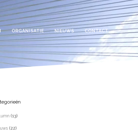
N
ORGANISATIE
NIEUWS
CONTACT
tegorieën
lumn
(13)
euws
(22)