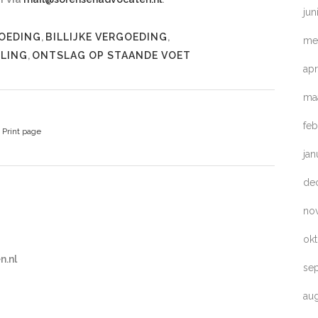
jun
OEDING
,
BILLIJKE VERGOEDING
,
me
LLING
,
ONTSLAG OP STAANDE VOET
apr
ma
feb
Print page
jan
de
no
ok
n.nl
se
au