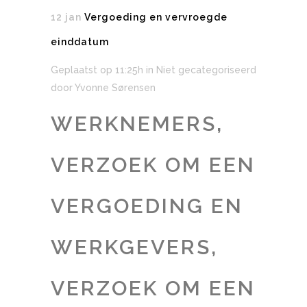
12 jan
Vergoeding en vervroegde
einddatum
Geplaatst op 11:25h
in Niet gecategoriseerd
door
Yvonne Sørensen
WERKNEMERS,
VERZOEK OM EEN
VERGOEDING EN
WERKGEVERS,
VERZOEK OM EEN