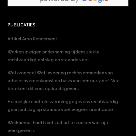
PUBLICATIES
Artikel Arbo Rendement
Werken in eigen onderneming tijdens ziekte
rechtvaardigt ontslag op staande voet
Wetsvoorstel Wet invoering rechtsvermoeden van
arbeidsovereenkomst op basis van een uurtarief: Wat
betekent dit voor opdrachtgevers
Heimelijke controle van inloggegevens rechtvaardigt
geen ontslag op staande voet wegens urenfraude
Werknemer hoeft niet zelf uit te zoeken wie zijn
werkgever is